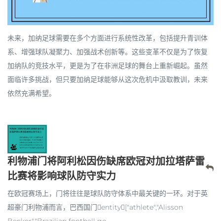
未来，加纳足球需要在多个方面进行系统性改革，包括提升青训体
系、增强球队凝聚力、加强战术创新等。这些变革不仅是为了恢复
加纳队的竞技水平，更是为了在非洲足球的舞台上重新崛起。虽然
面临许多挑战，但只要加纳足球能够从这次危机中汲取教训，未来
依然充满希望。
利物浦门将阿利松因伤缺席欧冠对加拉塔萨雷
比赛将影响球队防守实力
在欧冠赛场上，门将往往是球队防守体系中最关键的一环。对于英
超豪门利物浦而言，巴西国门entity["athlete","Alisson
Becker","Brazilian football go...