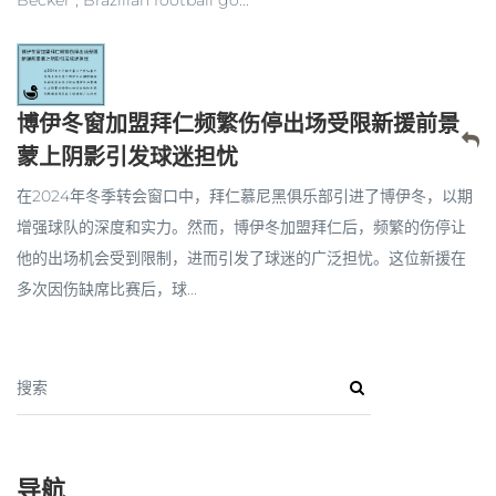
博伊冬窗加盟拜仁频繁伤停出场受限新援前景
蒙上阴影引发球迷担忧
在2024年冬季转会窗口中，拜仁慕尼黑俱乐部引进了博伊冬，以期
增强球队的深度和实力。然而，博伊冬加盟拜仁后，频繁的伤停让
他的出场机会受到限制，进而引发了球迷的广泛担忧。这位新援在
多次因伤缺席比赛后，球...
搜索
导航