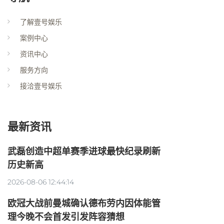
了解壹号娱乐
案例中心
资讯中心
服务方向
接洽壹号娱乐
最新资讯
武磊创造中超单赛季进球最快纪录刷新
历史新高
2026-08-06 12:44:14
欧冠大战前曼城确认德布劳内因体能管
理今晚不会首发引发阵容猜想