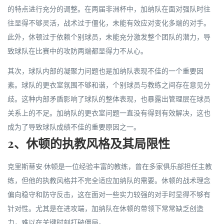
的特点进行充分的调整。在两届非洲杯中，加纳队在面对强队时往
往显得不够灵活，战术过于僵化，未能有效应对变化多端的对手。
此外，休顿过于依赖个别球员，未能充分激发整个团队的潜力，导
致球队在比赛中的攻防两端都显得力不从心。
其次，球队内部的凝聚力问题也是加纳队表现不佳的一个重要因
素。球队的更衣室氛围不够和谐，个别球员与教练之间存在意见分
歧。这种内部矛盾影响了球队的整体表现，也暴露出管理层在球员
关系上的不足。加纳队的更衣室问题一直没有得到有效解决，这也
成为了导致球队成绩不佳的重要原因之一。
2、休顿的执教风格及其局限性
克里斯蒂安·休顿是一位经验丰富的教练，曾在多家俱乐部担任主教
练，但他的执教风格并不完全适应加纳队的需要。休顿的战术理念
偏向稳守和防守反击，这在面对一些实力较强的对手时显得不够有
针对性。尤其是在进攻端，加纳队在休顿的带领下常常缺乏创造
力，难以在关键时刻打破僵局。