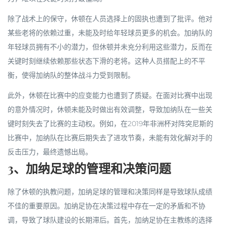
除了战术上的保守，休顿在人员选择上的固执也遭到了批评。他对
某些老将的依赖过重，未能及时给年轻球员更多的机会。加纳队的
年轻球员拥有不小的潜力，但休顿并未充分利用这些潜力，反而在
关键时刻继续依赖那些状态下滑的老将。这种人员搭配上的不平
衡，使得加纳队的整体战斗力受到限制。
此外，休顿在比赛中的应变能力也遭到了质疑。在面对比赛中出现
的意外情况时，休顿未能及时做出有效调整，导致加纳队在一些关
键时刻失去了比赛的主动权。例如，在2019年非洲杯对阵突尼斯的
比赛中，加纳队在比赛后期失去了进攻节奏，未能有效化解对手的
反击压力，最终遗憾出局。
3、加纳足球的管理和决策问题
除了休顿的执教问题，加纳足球的管理和决策同样是导致球队成绩
不佳的重要原因。加纳足协在决策过程中存在一定的矛盾和不协
调，导致了球队建设的长期滞后。首先，加纳足协在主教练的选择