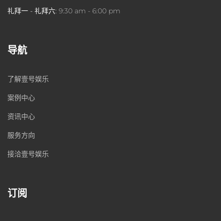
礼拜一 - 礼拜六:
9:30 am - 6:00 pm
导航
了解壹号娱乐
案例中心
资讯中心
服务方向
接洽壹号娱乐
订阅