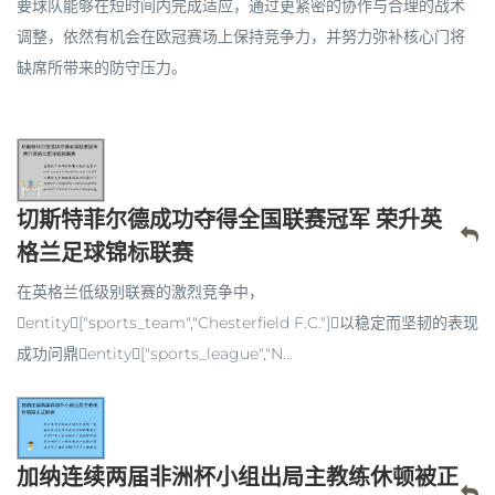
要球队能够在短时间内完成适应，通过更紧密的协作与合理的战术
调整，依然有机会在欧冠赛场上保持竞争力，并努力弥补核心门将
缺席所带来的防守压力。
切斯特菲尔德成功夺得全国联赛冠军 荣升英
格兰足球锦标联赛
在英格兰低级别联赛的激烈竞争中，
entity["sports_team","Chesterfield F.C."]以稳定而坚韧的表现
成功问鼎entity["sports_league","N...
加纳连续两届非洲杯小组出局主教练休顿被正