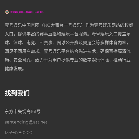
壹号娱乐中国官网（NG大舞台一号娱乐）作为壹号娱乐网站的权威
入口，提供丰富的赛事直播和娱乐平台服务。壹号娱乐入口覆盖足
球、篮球、电竞、F1赛事、网球公开赛及奥运会等多样体育内容，
满足不同用户需求。壹号娱乐平台结合先进技术，确保直播高清流
畅、安全可靠，致力于为用户提供专业的数字娱乐体验，推动行业
健康发展。
找到我们
东方市失绸岛161号
sentencing@att.net
13594780200