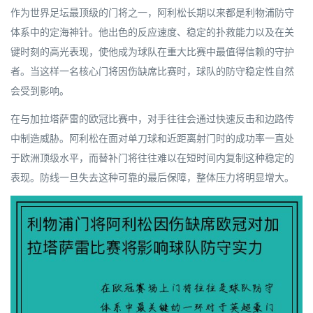
作为世界足坛最顶级的门将之一，阿利松长期以来都是利物浦防守
体系中的定海神针。他出色的反应速度、稳定的扑救能力以及在关
键时刻的高光表现，使他成为球队在重大比赛中最值得信赖的守护
者。当这样一名核心门将因伤缺席比赛时，球队的防守稳定性自然
会受到影响。
在与加拉塔萨雷的欧冠比赛中，对手往往会通过快速反击和边路传
中制造威胁。阿利松在面对单刀球和近距离射门时的成功率一直处
于欧洲顶级水平，而替补门将往往难以在短时间内复制这种稳定的
表现。防线一旦失去这种可靠的最后保障，整体压力将明显增大。