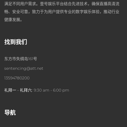
满足不同用户需求。壹号娱乐平台结合先进技术，确保直播高清流
畅、安全可靠，致力于为用户提供专业的数字娱乐体验，推动行业
健康发展。
找到我们
东方市失绸岛161号
sentencing@att.net
13594780200
礼拜一 - 礼拜六:
9:30 am - 6:00 pm
导航