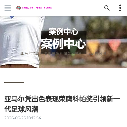
案例中心
首页
案例中心
亚马尔凭出色表现荣膺科帕奖引领新一代足球风潮
亚马尔凭出色表现荣膺科帕奖引领新一
代足球风潮
2026-06-25 10:12:54