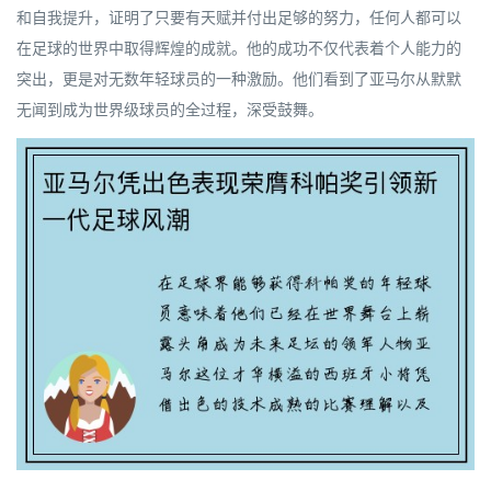
和自我提升，证明了只要有天赋并付出足够的努力，任何人都可以
在足球的世界中取得辉煌的成就。他的成功不仅代表着个人能力的
突出，更是对无数年轻球员的一种激励。他们看到了亚马尔从默默
无闻到成为世界级球员的全过程，深受鼓舞。