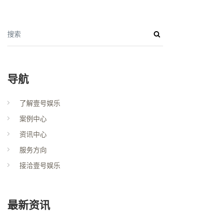
搜索
导航
了解壹号娱乐
案例中心
资讯中心
服务方向
接洽壹号娱乐
最新资讯