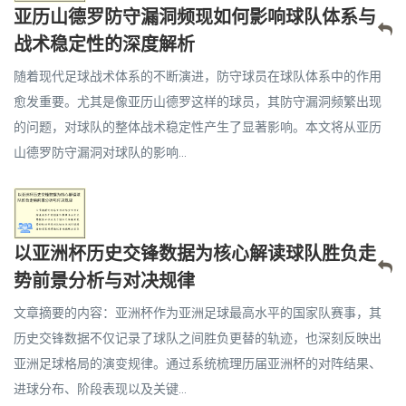
亚历山德罗防守漏洞频现如何影响球队体系与
战术稳定性的深度解析
随着现代足球战术体系的不断演进，防守球员在球队体系中的作用
愈发重要。尤其是像亚历山德罗这样的球员，其防守漏洞频繁出现
的问题，对球队的整体战术稳定性产生了显著影响。本文将从亚历
山德罗防守漏洞对球队的影响...
以亚洲杯历史交锋数据为核心解读球队胜负走
势前景分析与对决规律
文章摘要的内容：亚洲杯作为亚洲足球最高水平的国家队赛事，其
历史交锋数据不仅记录了球队之间胜负更替的轨迹，也深刻反映出
亚洲足球格局的演变规律。通过系统梳理历届亚洲杯的对阵结果、
进球分布、阶段表现以及关键...