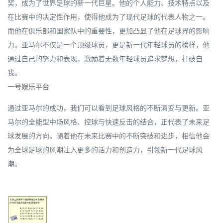
奖，成为了世界足球的新一代巨星。他的个人能力、技术特点以及
在比赛中的决定性作用，使得他成为了现代足球的代表人物之一。
而他在俱乐部和国家队中的重要性，更加凸显了他在足球界的影响
力。亚马尔不仅是一个顶级球员，更是新一代年轻球员的榜样，他
通过自己的努力和表现，激励着无数年轻球员追求梦想，打破自
我。
一号娱乐平台
通过亚马尔的成功，我们可以看到足球风格的不断演变与更新。亚
马尔的全能型中场风格、控球与快速反击的结合，正代表了未来足
球发展的方向。随着他在未来比赛中的不断突破和进步，相信他会
为全球足球的风潮注入更多的活力和创造力，引领新一代足球风
潮。