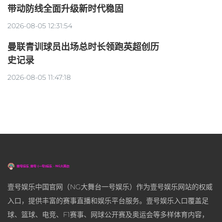
带动防线全面升级新时代稳固
2026-08-05 12:31:54
曼联青训球员出场总时长领跑英超创历
史记录
2026-08-05 11:47:18
壹号娱乐中国官网（NG大舞台一号娱乐）作为壹号娱乐网站的权威
入口，提供丰富的赛事直播和娱乐平台服务。壹号娱乐入口覆盖足
球、篮球、电竞、F1赛事、网球公开赛及奥运会等多样体育内容，