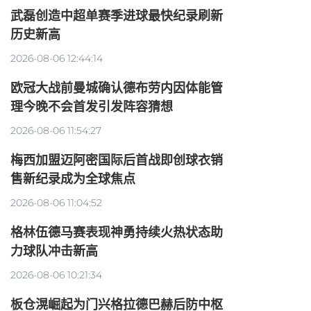
武磊创造中超单赛季进球最快纪录刷新
历史新高
2026-08-06 12:44:14
欧冠大战前曼城确认德布劳内因体能管
理今晚不会首发引发阵容猜想
2026-08-06 11:54:27
梅西加盟迈阿密国际后首战即创球衣销
售新纪录成为全球焦点
2026-08-06 11:04:52
格林伍德马赛表现神勇持续火热状态助
力球队冲击新高
2026-08-06 10:21:34
板仓滉崛起为门兴格拉德巴赫后防中枢