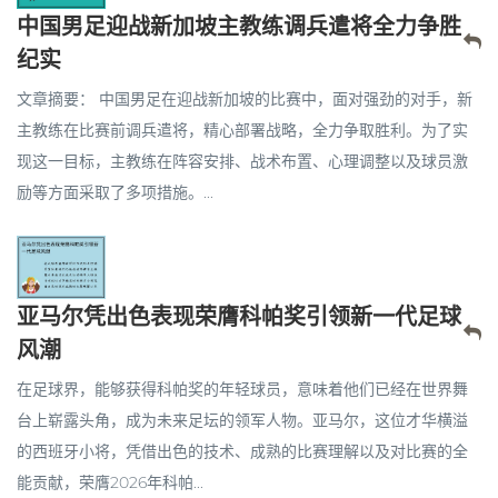
中国男足迎战新加坡主教练调兵遣将全力争胜
纪实
文章摘要： 中国男足在迎战新加坡的比赛中，面对强劲的对手，新
主教练在比赛前调兵遣将，精心部署战略，全力争取胜利。为了实
现这一目标，主教练在阵容安排、战术布置、心理调整以及球员激
励等方面采取了多项措施。...
亚马尔凭出色表现荣膺科帕奖引领新一代足球
风潮
在足球界，能够获得科帕奖的年轻球员，意味着他们已经在世界舞
台上崭露头角，成为未来足坛的领军人物。亚马尔，这位才华横溢
的西班牙小将，凭借出色的技术、成熟的比赛理解以及对比赛的全
能贡献，荣膺2026年科帕...