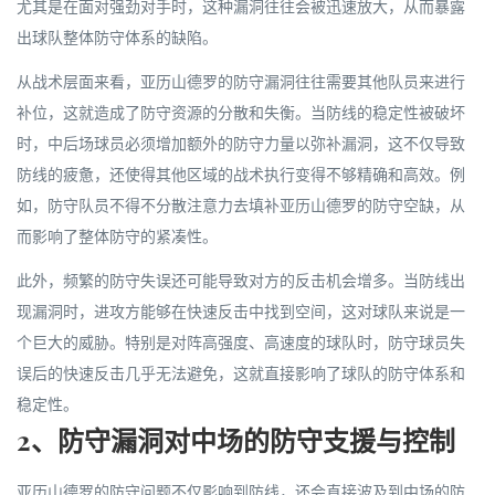
尤其是在面对强劲对手时，这种漏洞往往会被迅速放大，从而暴露
出球队整体防守体系的缺陷。
从战术层面来看，亚历山德罗的防守漏洞往往需要其他队员来进行
补位，这就造成了防守资源的分散和失衡。当防线的稳定性被破坏
时，中后场球员必须增加额外的防守力量以弥补漏洞，这不仅导致
防线的疲惫，还使得其他区域的战术执行变得不够精确和高效。例
如，防守队员不得不分散注意力去填补亚历山德罗的防守空缺，从
而影响了整体防守的紧凑性。
此外，频繁的防守失误还可能导致对方的反击机会增多。当防线出
现漏洞时，进攻方能够在快速反击中找到空间，这对球队来说是一
个巨大的威胁。特别是对阵高强度、高速度的球队时，防守球员失
误后的快速反击几乎无法避免，这就直接影响了球队的防守体系和
稳定性。
2、防守漏洞对中场的防守支援与控制
亚历山德罗的防守问题不仅影响到防线，还会直接波及到中场的防