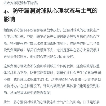
进攻变得犹豫和不协调。
4、防守漏洞对球队心理状态与士气的
影响
频繁的防守漏洞不仅会影响到战术执行，还会对球队的心理状态产
生不小的冲击。亚历山德罗的防守失误可能会导致队员们的信心下
降，特别是在防守端无法稳住局面的情况下，球队整体的士气也会
受到负面影响。球员们会感到不安，尤其是那些在防守上需要承担
更多责任的队员，他们的心态可能会因此而受挫。
这种负面心理效应不仅会影响到球员个体的发挥，还会导致球队整
体的战斗力下降。防守漏洞频现时，球员们往往会产生“如果防守端
不稳，我们就无法取胜”的想法，这种消极的心态会进一步影响到战
术执行力。在这种情况下，球队的凝聚力和集体意识也可能受到影
响，从而导致比赛中的失误频发。
此外，防守漏洞对球队的心理状态和士气产生的影响，往往是积累