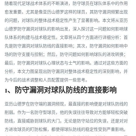
随着现代足球战术体系的不断演进，防守球员在球队体系中的作用
愈发重要。尤其是像亚历山德罗这样的球员，其防守漏洞频繁出现
的问题，对球队的整体战术稳定性产生了显著影响。本文将从亚历
山德罗防守漏洞对球队的影响出发，深入探讨这一问题如何影响球
队体系的构建与战术稳定性。文章将从四个方面进行详细分析：首
先是防守漏洞对球队防线的直接影响；其次，防守漏洞如何影响中
场的防守支援与控制；然后，防守问题如何影响球队的进攻转换；
最后，防守漏洞对球队心理状态与士气的影响。通过对这些方面的
分析，本文力图呈现出防守漏洞对整体战术稳定性的深刻影响，并
为今后的战术调整和人员配置提供一些思考。
1、防守漏洞对球队防线的直接影响
亚历山德罗在防守端的漏洞频现，最直接的影响便是对球队防线的
削弱。作为一名防守型球员，他的失误往往导致对方能够轻松突破
防线，直接威胁到球队的大门。无论是防守站位的失误，还是对对
方进攻球员的盯防松懈，都使得球队防线的稳定性受到严重影响。