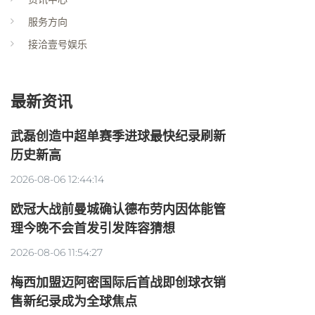
服务方向
接洽壹号娱乐
最新资讯
武磊创造中超单赛季进球最快纪录刷新
历史新高
2026-08-06 12:44:14
欧冠大战前曼城确认德布劳内因体能管
理今晚不会首发引发阵容猜想
2026-08-06 11:54:27
梅西加盟迈阿密国际后首战即创球衣销
售新纪录成为全球焦点