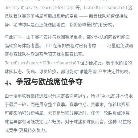
entity["sports_team","Metz",0] 等。citeturn1search3 这
意味着联赛竞争格局可能出现新的变数 —— 新晋球队能否保持优
势、老牌球队是否还能稳固地位，都将影响最终的积分榜。
与此同时，由于赛程安排与欧洲赛场重叠，部分球队的阵容可能面
临轮换与体能考量。LFP 在编排赛程时已有考虑 —— 尽量避免欧洲
赛参赛球队在欧洲赛后隔天就有联赛比赛。
citeturn1search12turn1search6 但即便如此，赛季末阶段的
球队状态、伤病、球员轮换，都可能对“谁能称霸”产生决定性影响。
4、争冠与欧战席位争夺
由于法甲联赛最终通过积分决定名次与冠军，所以“争冠战”并不仅限
于最后一轮，而是贯穿整个赛季。赛季中期、赛季末，每轮比赛都
可能影响积分榜格局。尤其是当积分接近时，任何一轮胜负或净胜
球差异都有可能决定冠军归属。对于球迷和球队而言，这种“马拉松
式竞争”更具持久张力。