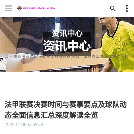
资讯中心
首页
资讯中心
法甲联赛决赛时间与赛事要点及球队动态全面信息汇总深度解读全览
法甲联赛决赛时间与赛事要点及球队动
态全面信息汇总深度解读全览
2025-12-08 13:39:59