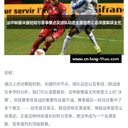
总结：
通过上述对赛程机制、关键时间节点、球队动态以及争冠／欧战席
位争夺的分析，我们可以清楚看到：法甲联赛虽无传统意义上的“决
赛”，但其赛季收官战的重要性丝毫不减。赛季最后一轮往往集中了
多个悬念 —— 冠军是否易主、欧战资格花落谁家、保级战争是否尘
埃落定。正是这种持续漫长的积分竞争，使法甲成为一个充满变
数、竞争激烈的顶级联赛。