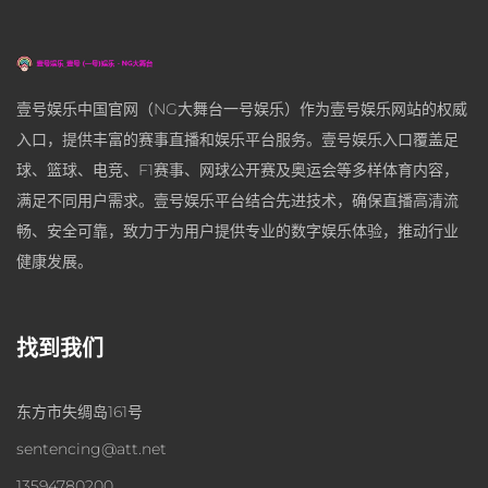
壹号娱乐中国官网（NG大舞台一号娱乐）作为壹号娱乐网站的权威
入口，提供丰富的赛事直播和娱乐平台服务。壹号娱乐入口覆盖足
球、篮球、电竞、F1赛事、网球公开赛及奥运会等多样体育内容，
满足不同用户需求。壹号娱乐平台结合先进技术，确保直播高清流
畅、安全可靠，致力于为用户提供专业的数字娱乐体验，推动行业
健康发展。
找到我们
东方市失绸岛161号
sentencing@att.net
13594780200