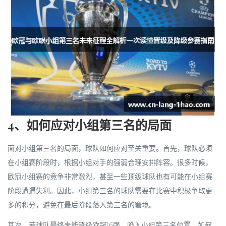
4、如何应对小组第三名的局面
面对小组第三名的局面，球队如何应对至关重要。首先，球队必须
在小组赛阶段时，根据小组对手的强弱合理安排阵容。很多时候，
欧冠小组赛的竞争非常激烈，甚至一些顶级球队也有可能在小组赛
阶段遭遇失利。因此，小组第三名的球队需要在比赛中积极争取更
多的积分，避免在最后阶段落入第三名的窘境。
其次，若球队最终未能晋级欧冠16强，陷入小组第三名位置，如何