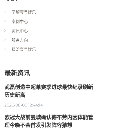
了解壹号娱乐
案例中心
资讯中心
服务方向
接洽壹号娱乐
最新资讯
武磊创造中超单赛季进球最快纪录刷新
历史新高
2026-08-06 12:44:14
欧冠大战前曼城确认德布劳内因体能管
理今晚不会首发引发阵容猜想