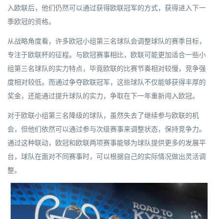
入欧联后，他们仍然可以通过获得欧联冠军的方式，获得进入下一
季欧冠的资格。
从战略角度看，许多欧冠小组第三名球队会调整球队的赛季目标，
专注于欧联杯的征程。与欧冠赛事相比，欧联可能更加适合一些小
组第三名球队的实力特点，毕竟欧联的比赛节奏相对较慢，竞争强
度相对较低。而通过争夺欧联冠军，这些球队不仅能够获得丰厚的
奖金，还能通过提升球队的实力，争取在下一年重新闯入欧冠。
对于欧联小组第三名降级的球队，虽然失去了继续参与欧联的机
会，但他们依然可以通过参与次级赛事来调整状态，保持竞争力。
通过这种联动，欧冠和欧联两项赛事能够为球队提供更多的发展平
台，球队在面对不同赛事时，可以根据自己的实际情况做出灵活调
整。