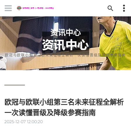
资讯中心
首页
资讯中心
欧冠与欧联小组第三名未来征程全解析一次读懂晋级及降级参赛指南
欧冠与欧联小组第三名未来征程全解析
一次读懂晋级及降级参赛指南
2025-12-07 12:00:20