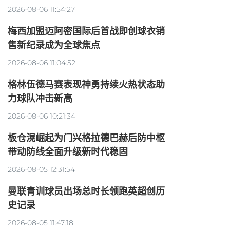
2026-08-06 11:54:27
梅西加盟迈阿密国际后首战即创球衣销
售新纪录成为全球焦点
2026-08-06 11:04:52
格林伍德马赛表现神勇持续火热状态助
力球队冲击新高
2026-08-06 10:21:34
板仓滉崛起为门兴格拉德巴赫后防中枢
带动防线全面升级新时代稳固
2026-08-05 12:31:54
曼联青训球员出场总时长领跑英超创历
史记录
2026-08-05 11:47:18