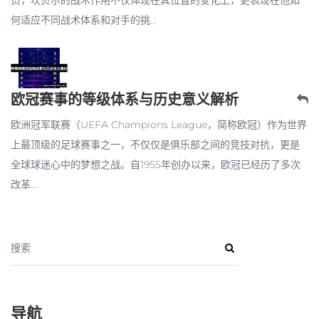
何适应不同战术体系和对手的挑...
欧冠赛事的等级体系与历史意义解析
欧洲冠军联赛（UEFA Champions League，简称欧冠）作为世界
上最顶级的足球赛事之一，不仅仅是俱乐部之间的竞技对抗，更是
全球球迷心中的梦想之战。自1955年创办以来，欧冠已经历了多次
改革...
搜索
导航