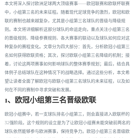
本文将深入探讨欧洲足球两大顶级赛事——欧冠联赛和欧联杯联赛
中，小组第三名的未来征程。随着现代足球竞争的激烈，欧冠和欧
联的赛制也越来越复杂，尤其是小组第三名球队的晋级与降级规
则。本文将详细解析这部分球队的命运走向，重点关注小组第三名
的晋级规则、降级参赛规则、各大赛事的联动以及球队如何应对这
种复杂的赛程变化。文章分为四大部分：首先，分析欧冠小组第三
名如何获得欧联资格；其次，探讨欧联小组第三名降级的机制；接
着，讨论这两项赛事如何影响球队的整体赛季规划；最后，结合具
体例子总结球队在这种情况下的战略选择。通过这些分析，本文希
望让读者全面了解欧冠与欧联小组第三名球队的未来征程，以及如
何在不同的赛制中寻求突破和发展。
1、欧冠小组第三名晋级欧联
欧冠小组赛中，若一支球队排名小组第三，则会直接进入欧联杯的
32强阶段。这个规则的设立是为了让欧冠小组赛未能突破前两名的
球队依然能够参与欧洲赛事，保持竞争力。欧冠小组第三名晋级欧