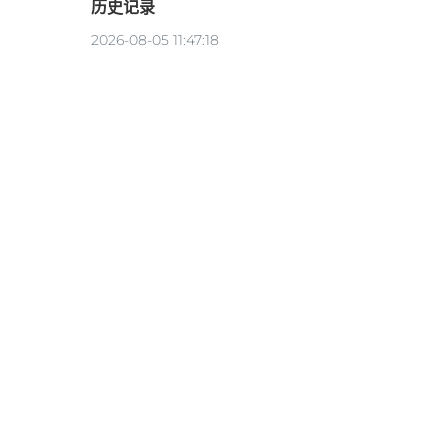
历史记录
2026-08-05 11:47:18