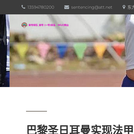
13594780200
sentencing@att.net
东
巴黎圣日耳曼实现法甲