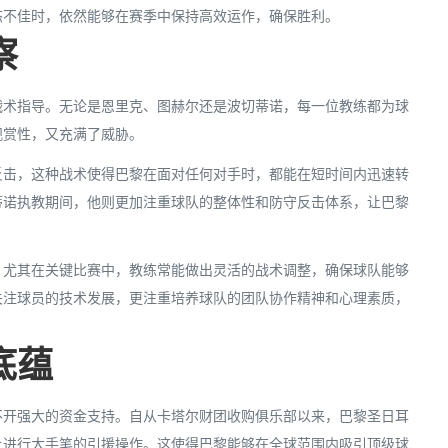
态不佳时，依然能够在赛季中保持高效运作，确保胜利。
察
战术指导。无论是恩里克、图赫尔还是波切蒂诺，每一位教练都为球
观赏性，又充满了威胁。
反击，这种战术使得巴黎在面对任何对手时，都能在短时间内迅速转
蒂诺执教期间，他则更加注重球队的整体性和防守反击体系，让巴黎
，尤其在关键比赛中，教练常能做出灵活的战术调整，确保球队能够
关注球员的技术发展，更注重培养球队的团队协作精神和心理素质，
底蕴
不开强大的资金支持。自从卡塔尔财团收购俱乐部以来，巴黎圣日耳
上进行大手笔的引援操作。这使得巴黎能够在全球范围内吸引顶级球