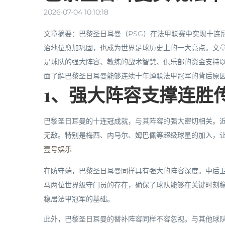
2026-07-04 10:10:18
文章摘要：巴黎圣日耳曼（PSG）在法甲联赛中实现十连
治地位愈加巩固，也成为世界足球历史上的一大亮点。文
是球队的强大阵容、教练的战术智慧、俱乐部的资金支持
面了解巴黎圣日耳曼能够连续十年蝉联法甲冠军的背后原
1、强大阵容支撑连胜
巴黎圣日耳曼的十连冠成就，与其阵容的强大密切相关。
无敌。特别是梅西、内马尔、姆巴佩等超级球星的加入，
壹号娱乐
在防守端，巴黎圣日耳曼同样具有强大的阵容深度。中后
马两位世界级守门员的存在，确保了球队能够在关键时刻
稳居法甲冠军的基础。
此外，巴黎圣日耳曼的替补阵容同样不容忽视。与其他球