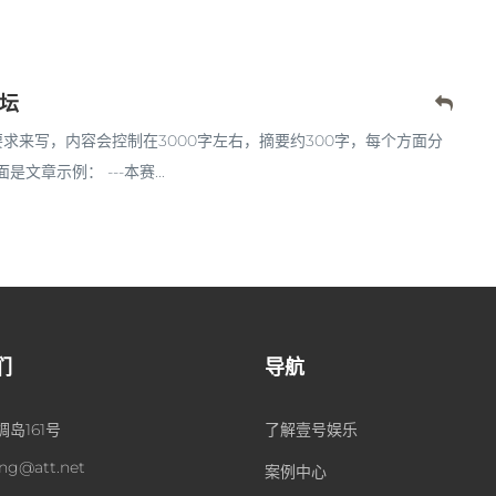
坛
来写，内容会控制在3000字左右，摘要约300字，每个方面分
文章示例： ---本赛...
们
导航
岛161号
了解壹号娱乐
ing@att.net
案例中心