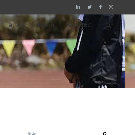
资讯中心
服务方向
接洽壹号娱乐
搜索