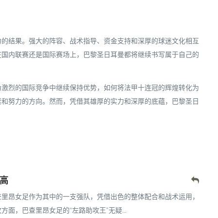
力的结果。强大的阵容、战术指导、资金支持和深厚的球迷文化相互
在国内联赛还是国际赛场上，巴黎圣日耳曼都将继续书写属于自己的
为激烈的国际竞争中继续保持优势，如何将法甲十连冠的辉煌转化为
索和努力的方向。然而，凭借其雄厚的实力和深厚的底蕴，巴黎圣日
高
查里昂女足作为其中的一支强队，凭借出色的整体配合和战术运用，
面，巴查里昂女足的“左路助攻王”无疑...