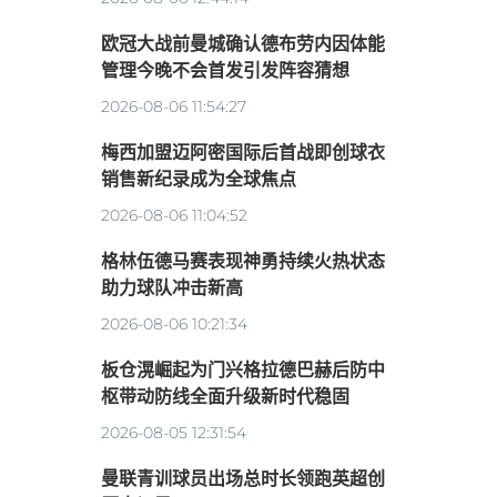
欧冠大战前曼城确认德布劳内因体能
管理今晚不会首发引发阵容猜想
2026-08-06 11:54:27
梅西加盟迈阿密国际后首战即创球衣
销售新纪录成为全球焦点
2026-08-06 11:04:52
格林伍德马赛表现神勇持续火热状态
助力球队冲击新高
2026-08-06 10:21:34
板仓滉崛起为门兴格拉德巴赫后防中
枢带动防线全面升级新时代稳固
2026-08-05 12:31:54
曼联青训球员出场总时长领跑英超创