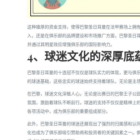
这种雄厚的资金支持，使得巴黎圣日耳曼在法甲赛场上拥
入，还是在俱乐部的品牌建设和市场推广方面，巴黎圣日
并通过其明星效应增强俱乐部的国际影响力。
4、球迷文化的深厚底
巴黎圣日耳曼的十连冠不仅仅是球队实力的体现，更与俱
的球迷基础，这些忠实的球迷始终支持着球队，无论是主
在巴黎，球迷文化深植人心。无论是比赛日的巴黎王子公
氛围，激励着球队不断前行。球迷的支持不仅仅是精神上
各项活动中，成为俱乐部的重要组成部分。
此外，巴黎圣日耳曼的球迷还展现出了强烈的归属感和认
化也成为了俱乐部吸引赞助商和投资者的关键因素之一。