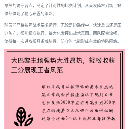
昂热的防守弱点，制定了针对性的比赛计划，从首发阵容到场上站
位都体现了精心布置的策略。
球员们严格按照战术要求运行，无论是边路传中、快速反击还是压
迫防守，都能精准执行，最大化发挥出战术意图。团队配合流畅，
使得每一次进攻都具备威胁性，防守时也能形成有效的协防网络。