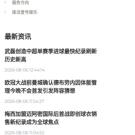
服务方向
接洽壹号娱乐
最新资讯
武磊创造中超单赛季进球最快纪录刷新
历史新高
2026-08-06 12:44:14
欧冠大战前曼城确认德布劳内因体能管
理今晚不会首发引发阵容猜想
2026-08-06 11:54:27
梅西加盟迈阿密国际后首战即创球衣销
售新纪录成为全球焦点
2026-08-06 11:04:52