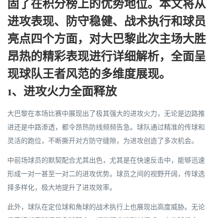
固了在积分榜上的优势地位。本文将从
进攻表现、防守稳健、战术执行和球员
亮点四个方面，对大巴黎此次主场大胜
昂热的精彩表现进行详细解析，全面呈
现球队王者风范的多维度展现。
1、进攻火力全面释放
大巴黎在本场比赛中展现出了极其强大的进攻火力，无论是边路推
进还是中路渗透，都令昂热防线频频告急。球队通过精准的传球和
灵活的跑位，不断撕开对方防守缝隙，为进攻创造了多次机会。
中前场球员的默契配合尤其出色，尤其是在快速反击中，能够迅速
形成一对一甚至一对二的进攻优势。球员之间的视野开阔，传球选
择多样化，极大地提升了进攻效率。
此外，球队在定位球和角球的战术执行上也展现出高度威胁。无论