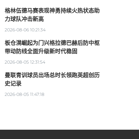
格林伍德马赛表现神勇持续火热状态助
力球队冲击新高
2026-08-06 10:21:34
板仓滉崛起为门兴格拉德巴赫后防中枢
带动防线全面升级新时代稳固
2026-08-05 12:31:54
曼联青训球员出场总时长领跑英超创历
史记录
2026-08-05 11:47:18