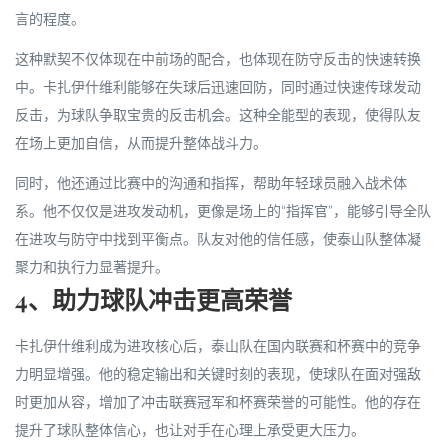
言的程度。
这种默契不仅体现在中前场的配合，也体现在防守反击的快速转换
中。卡扎伊什维利能够在失球后迅速回防，同时通过快速传球发动
反击，为球队争取宝贵的反击机会。这种全能型的表现，使得队友
在场上更加自信，从而提升整体战斗力。
同时，他还通过比赛中的沟通和指挥，帮助年轻球员融入战术体
系。他不仅仅是进攻发动机，更像是场上的“指挥官”，能够引导全队
在进攻与防守中找到平衡点。队友对他的信任感，使泰山队整体凝
聚力和执行力显著提升。
4、助力球队冲击更高荣誉
卡扎伊什维利成为进攻核心后，泰山队在国内联赛和杯赛中的竞争
力明显增强。他的稳定输出和关键时刻的表现，使球队在面对强敌
时更加从容，增加了冲击联赛冠军和杯赛荣誉的可能性。他的存在
提升了球队整体信心，也让对手在心理上承受更大压力。