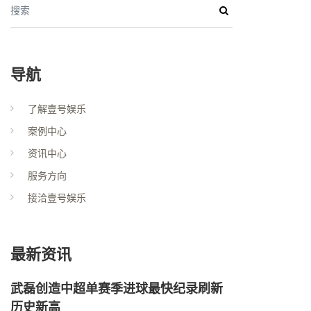
搜索
导航
了解壹号娱乐
案例中心
资讯中心
服务方向
接洽壹号娱乐
最新资讯
武磊创造中超单赛季进球最快纪录刷新
历史新高