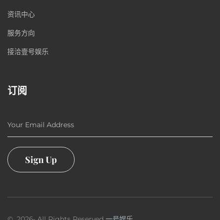
资讯中心
服务方向
接洽壹号娱乐
订阅
Your Email Address
Sign Up
©
2026
- All Rights Reserved
一号娱乐
.