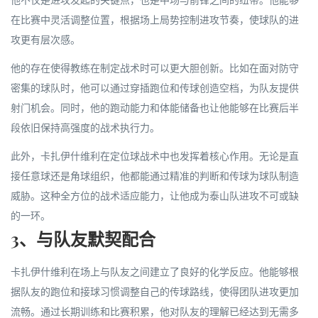
在比赛中灵活调整位置，根据场上局势控制进攻节奏，使球队的进
攻更有层次感。
他的存在使得教练在制定战术时可以更大胆创新。比如在面对防守
密集的球队时，他可以通过穿插跑位和传球创造空档，为队友提供
射门机会。同时，他的跑动能力和体能储备也让他能够在比赛后半
段依旧保持高强度的战术执行力。
此外，卡扎伊什维利在定位球战术中也发挥着核心作用。无论是直
接任意球还是角球组织，他都能通过精准的判断和传球为球队制造
威胁。这种全方位的战术适应能力，让他成为泰山队进攻不可或缺
的一环。
3、与队友默契配合
卡扎伊什维利在场上与队友之间建立了良好的化学反应。他能够根
据队友的跑位和接球习惯调整自己的传球路线，使得团队进攻更加
流畅。通过长期训练和比赛积累，他对队友的理解已经达到无需多