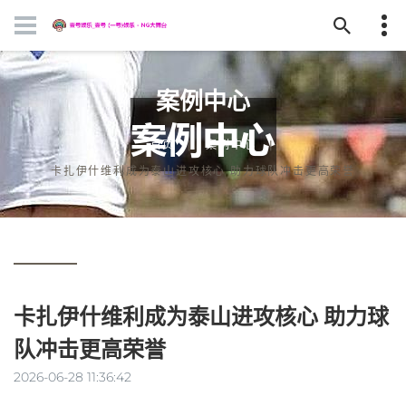
案例中心
首页
案例中心
卡扎伊什维利成为泰山进攻核心 助力球队冲击更高荣誉
卡扎伊什维利成为泰山进攻核心 助力球
队冲击更高荣誉
2026-06-28 11:36:42