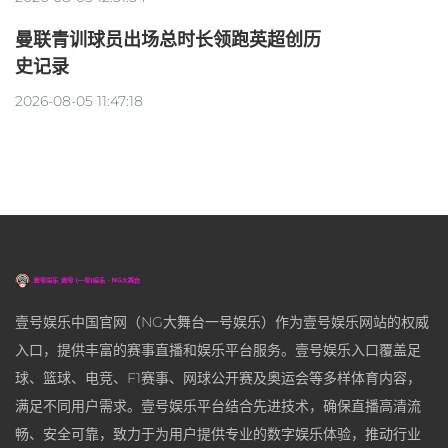
曼联青训球员出场总时长领跑英超创历
史记录
2026-08-05 11:47:18
壹号娱乐中国官网（NG大舞台一号娱乐）作为壹号娱乐网站的权威
入口，提供丰富的赛事直播和娱乐平台服务。壹号娱乐入口覆盖足
球、篮球、电竞、F1赛事、网球公开赛及奥运会等多样体育内容，
满足不同用户需求。壹号娱乐平台结合先进技术，确保直播高清流
畅、安全可靠，致力于为用户提供专业的数字娱乐体验，推动行业