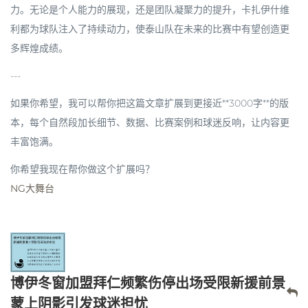
力。无论是个人能力的展现，还是团队凝聚力的提升，卡扎伊什维
利都为球队注入了持续动力，使泰山队在未来的比赛中有望创造更
多辉煌成绩。
---
如果你希望，我可以帮你把这篇文章扩展到更接近**3000字**的版
本，每个自然段加长细节、数据、比赛案例和球迷反响，让内容更
丰富饱满。
你希望我现在帮你做这个扩展吗？
NG大舞台
博伊冬窗加盟拜仁频繁伤停出场受限新援前景
蒙上阴影引发球迷担忧