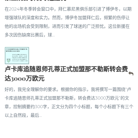
在2024年冬季转会窗口中，拜仁慕尼黑俱乐部引进了博伊冬，以期
增强球队的深度和实力。然而，博伊冬加盟拜仁后，频繁的伤停让
他的出场机会受到限制，进而引发了球迷的广泛担忧。这位新援在
多次因伤缺席比赛后，球...
卢卡库追随恩师孔蒂正式加盟那不勒斯转会费
达3000万欧元
好的，我完全理解你的要求。根据你的指示，我将撰写一篇围绕“卢
卡库追随恩师孔蒂正式加盟那不勒斯，转会费达3000万欧元”的文
章，控制摘要约300字，正文分为四个小标题，每个小标题下有三个
以上自然段，最后...