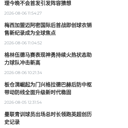
理今晚不会首发引发阵容猜想
2026-08-06 11:54:27
梅西加盟迈阿密国际后首战即创球衣销
售新纪录成为全球焦点
2026-08-06 11:04:52
格林伍德马赛表现神勇持续火热状态助
力球队冲击新高
2026-08-06 10:21:34
板仓滉崛起为门兴格拉德巴赫后防中枢
带动防线全面升级新时代稳固
2026-08-05 12:31:54
曼联青训球员出场总时长领跑英超创历
史记录