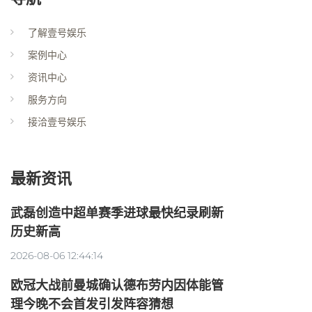
了解壹号娱乐
案例中心
资讯中心
服务方向
接洽壹号娱乐
最新资讯
武磊创造中超单赛季进球最快纪录刷新
历史新高
2026-08-06 12:44:14
欧冠大战前曼城确认德布劳内因体能管
理今晚不会首发引发阵容猜想