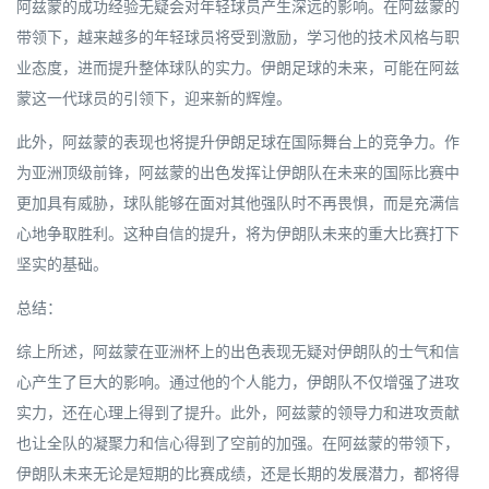
阿兹蒙的成功经验无疑会对年轻球员产生深远的影响。在阿兹蒙的
带领下，越来越多的年轻球员将受到激励，学习他的技术风格与职
业态度，进而提升整体球队的实力。伊朗足球的未来，可能在阿兹
蒙这一代球员的引领下，迎来新的辉煌。
此外，阿兹蒙的表现也将提升伊朗足球在国际舞台上的竞争力。作
为亚洲顶级前锋，阿兹蒙的出色发挥让伊朗队在未来的国际比赛中
更加具有威胁，球队能够在面对其他强队时不再畏惧，而是充满信
心地争取胜利。这种自信的提升，将为伊朗队未来的重大比赛打下
坚实的基础。
总结：
综上所述，阿兹蒙在亚洲杯上的出色表现无疑对伊朗队的士气和信
心产生了巨大的影响。通过他的个人能力，伊朗队不仅增强了进攻
实力，还在心理上得到了提升。此外，阿兹蒙的领导力和进攻贡献
也让全队的凝聚力和信心得到了空前的加强。在阿兹蒙的带领下，
伊朗队未来无论是短期的比赛成绩，还是长期的发展潜力，都将得