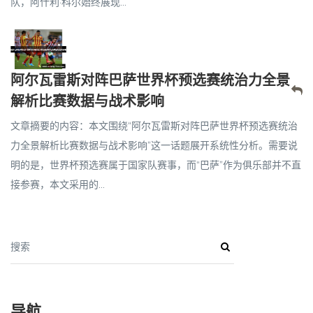
队，阿什利·科尔始终展现...
阿尔瓦雷斯对阵巴萨世界杯预选赛统治力全景
解析比赛数据与战术影响
文章摘要的内容：本文围绕“阿尔瓦雷斯对阵巴萨世界杯预选赛统治
力全景解析比赛数据与战术影响”这一话题展开系统性分析。需要说
明的是，世界杯预选赛属于国家队赛事，而“巴萨”作为俱乐部并不直
接参赛，本文采用的...
搜索
导航