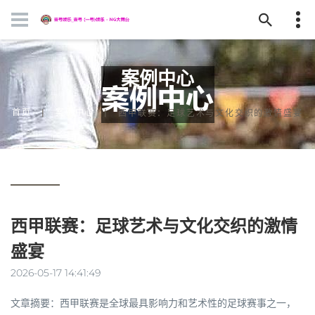
案例中心
首页
案例中心
西甲联赛：足球艺术与文化交织的激情盛宴
西甲联赛：足球艺术与文化交织的激情
盛宴
2026-05-17 14:41:49
文章摘要：西甲联赛是全球最具影响力和艺术性的足球赛事之一，