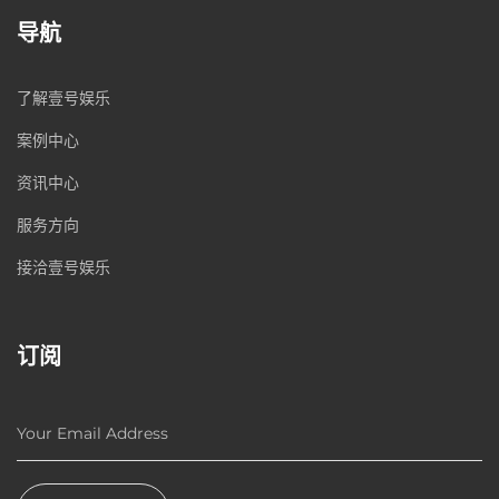
导航
了解壹号娱乐
案例中心
资讯中心
服务方向
接洽壹号娱乐
订阅
Your Email Address