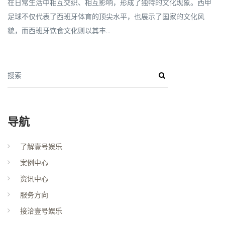
在日常生活中相互交织、相互影响，形成了独特的文化现象。西甲
足球不仅代表了西班牙体育的顶尖水平，也展示了国家的文化风
貌，而西班牙饮食文化则以其丰...
搜索
导航
了解壹号娱乐
案例中心
资讯中心
服务方向
接洽壹号娱乐