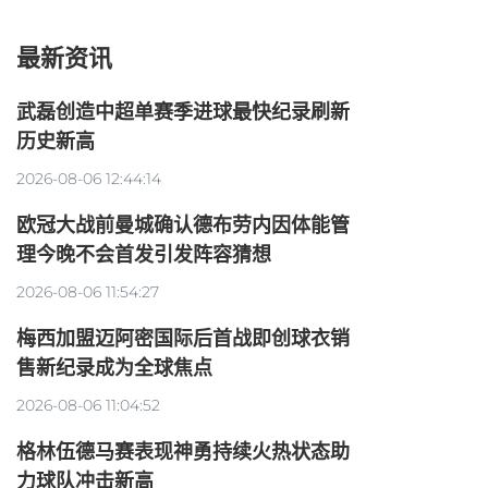
最新资讯
武磊创造中超单赛季进球最快纪录刷新
历史新高
2026-08-06 12:44:14
欧冠大战前曼城确认德布劳内因体能管
理今晚不会首发引发阵容猜想
2026-08-06 11:54:27
梅西加盟迈阿密国际后首战即创球衣销
售新纪录成为全球焦点
2026-08-06 11:04:52
格林伍德马赛表现神勇持续火热状态助
力球队冲击新高