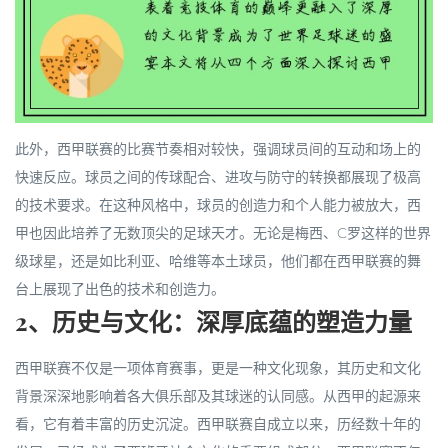
此外，西甲联赛的比赛节奏相对较快，强调球员间的互动和场上的
快速反应。球员之间的传球配合、进攻与防守的转换都展现了极高
的技术要求。在这种风格中，球员的创造力和个人能力被放大，西
甲也因此培养了无数顶尖的足球天才。无论是梅西、C罗这样的世界
级球星，还是如比利亚、哈维等本土球员，他们都在西甲联赛的舞
台上展现了出色的技术和创造力。
2、历史与文化：深厚底蕴的塑造力量
西甲联赛不仅是一项体育赛事，更是一种文化现象，其历史和文化
背景深深地影响着各大俱乐部及其球迷的认同感。从西甲的起源来
看，它有着丰富的历史沉淀。西甲联赛自成立以来，历经数十年的