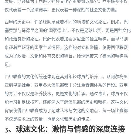
发展，已经成为了西班牙社会文化的重要组成部分。西甲联赛不仅
仅代表着一个足球赛事，更代表着一种深刻的社会文化力量。
西甲的历史中，许多球队承载着不同的地域和文化象征。例如，巴
塞罗那与马德里之间的“国家德比”，不仅是足球比赛，更是两种文化
和政治身份的象征。巴萨代表着加泰罗尼亚的独立精神，而皇马则
象征着西班牙的国家主义情怀。这样的对立和碰撞，使得西甲联赛
成为了政治、文化和体育交织的舞台，给球迷带来了极高的精神满
足。
西甲联赛的文化传统还体现在其对年轻球员的培养上。从阿尔梅里
亚到皇家社会，西甲各大俱乐部都十分注重青训体系的建设。西甲
的青训不仅仅是培养技术，更是文化的传承。通过青训，球员不仅
能学习到足球技巧，还能深入了解俱乐部的历史和精神。这种文化
背景使得西甲联赛成为了足球艺术与文化的交融点，每一场比赛都
不仅是技术上的较量，也是文化和历史的传递。
3、球迷文化：激情与情感的深度连接