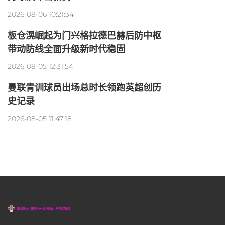
2026-08-06 10:21:34
板仓滉崛起为门兴格拉德巴赫后防中枢
带动防线全面升级新时代稳固
2026-08-05 12:31:54
曼联青训球员出场总时长领跑英超创历
史记录
2026-08-05 11:47:18