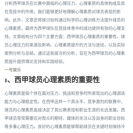
分析西甲球员在比赛中面临的心理压力、心理素质的具体构成及其
在竞技中的作用，我们能够更好地理解心理素质对球员表现的影
响。此外，文章还将探讨如何通过科学的心理训练方法提升球员的
心理素质，最终为西甲球队在竞技体育中的成功提供有效的心理支
持。文章结构分为四个主要方面：西甲球员心理素质的重要性、球
员心理压力的来源及影响、心理素质提升的方法与途径，以及实际
案例分析与总结。通过这些层次的分析，旨在为西甲球员的心理素
质提升提供理论支持和实践经验。
一号娱乐
1、西甲球员心理素质的重要性
心理素质是指个体在面对压力、挑战和竞争时所表现出的心理调适
能力与心理稳定性。在西甲这样一个高水平、竞争激烈的联赛中，
球员的心理素质直接决定了其比赛表现和职业生涯的长远发展。西
甲球员常常需要应对观众的期待、媒体的关注以及自身的职业目标
等多重心理压力。良好的心理素质能够帮助球员在关键时刻保持冷