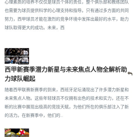
心理素质的培养不仅仅是球员个体的责任，整个俱乐部和教练团队
也需要为球员提供科学的心理支持和指导。只有通过多方面的共同
努力，西甲球员才能在激烈的竞争环境中发挥出最好的水平，助力
球队取得更大的成功。未来，西
西甲新赛季潜力新星与未来焦点人物全解析助
力球队崛起
随着西甲联赛新赛季的到来，西班牙足坛涌现出了许多潜力新星和
未来焦点人物。这些年轻球员不仅拥有出色的技术和实力，还在不
断的比赛中展现出极高的竞技天赋，为他们所在的俱乐部注入了新
的活力。在新赛季中，他们的...