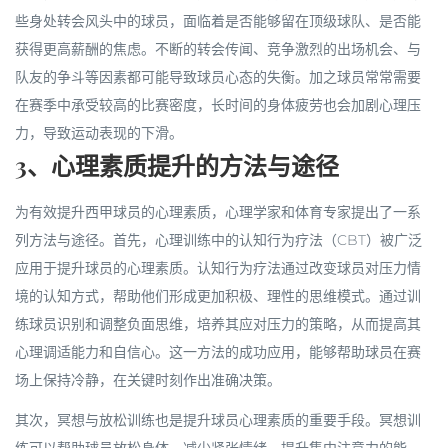
些身处转会风头中的球员，面临着是否能够留在顶级球队、是否能
获得更高薪酬的焦虑。不断的转会传闻、竞争激烈的出场机会、与
队友的争斗等因素都可能导致球员心态的失衡。加之球员常常需要
在赛季中承受较高的比赛密度，长时间的身体疲劳也会加剧心理压
力，导致运动表现的下滑。
3、心理素质提升的方法与途径
为有效提升西甲球员的心理素质，心理学家和体育专家提出了一系
列方法与途径。首先，心理训练中的认知行为疗法（CBT）被广泛
应用于提升球员的心理素质。认知行为疗法通过改变球员对压力情
境的认知方式，帮助他们形成更加积极、理性的思维模式。通过训
练球员识别和调整负面思维，培养其应对压力的策略，从而提高其
心理调适能力和自信心。这一方法的成功应用，能够帮助球员在赛
场上保持冷静，在关键时刻作出准确决策。
其次，冥想与放松训练也是提升球员心理素质的重要手段。冥想训