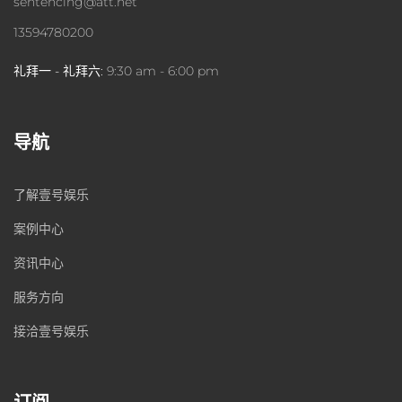
sentencing@att.net
13594780200
礼拜一 - 礼拜六:
9:30 am - 6:00 pm
导航
了解壹号娱乐
案例中心
资讯中心
服务方向
接洽壹号娱乐
订阅