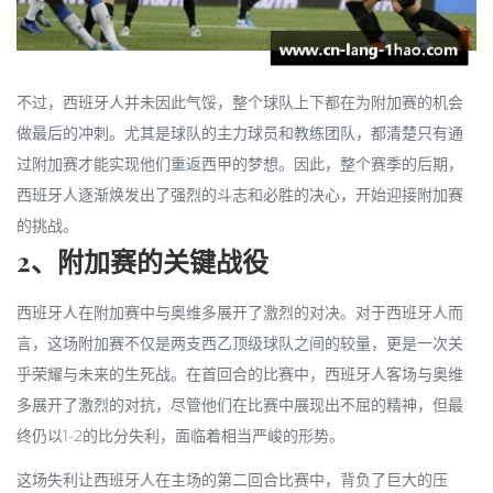
不过，西班牙人并未因此气馁，整个球队上下都在为附加赛的机会
做最后的冲刺。尤其是球队的主力球员和教练团队，都清楚只有通
过附加赛才能实现他们重返西甲的梦想。因此，整个赛季的后期，
西班牙人逐渐焕发出了强烈的斗志和必胜的决心，开始迎接附加赛
的挑战。
2、附加赛的关键战役
西班牙人在附加赛中与奥维多展开了激烈的对决。对于西班牙人而
言，这场附加赛不仅是两支西乙顶级球队之间的较量，更是一次关
乎荣耀与未来的生死战。在首回合的比赛中，西班牙人客场与奥维
多展开了激烈的对抗，尽管他们在比赛中展现出不屈的精神，但最
终仍以1-2的比分失利，面临着相当严峻的形势。
这场失利让西班牙人在主场的第二回合比赛中，背负了巨大的压