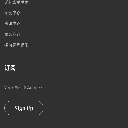
了解壹号娱乐
案例中心
资讯中心
服务方向
接洽壹号娱乐
订阅
Your Email Address
Sign Up