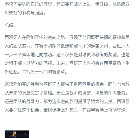
不仅需要巩固自己的阵容，还需要在战术上进一步升级，以适应西
甲赛场的节奏与强度。
总结：
西班牙人在附加赛中的逆转之路，展现了他们顽强拼搏的精神和强
大的团队实力。在赛季初期的低迷和赛季末的逆袭之间，西班牙人
一步一个脚印地走向成功。这不仅仅是对球员和教练的奖励，也是
对俱乐部长期努力的回报。未来，西班牙人有机会在西甲赛场上重
新崛起，书写属于他们的新篇章。
这场附加赛的胜利为西班牙人提供了重回西甲的机会，同时也为球
队未来的发展奠定了基础。无论是战术的调整，球员的个人能力，
还是团队的凝聚力，都为这次逆转胜利提供了强大的支撑。西班牙
人要抓住这个机会，继续保持上升势头，在西甲赛场上再创辉煌。