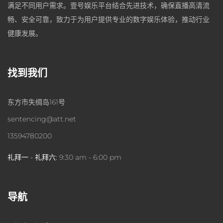
满足不同用户需求。壹号娱乐平台结合先进技术，确保直播高清流
畅、安全可靠，致力于为用户提供专业的数字娱乐体验，推动行业
健康发展。
找到我们
东方市失绸岛161号
sentencing@att.net
13594780200
礼拜一 - 礼拜六:
9:30 am - 6:00 pm
导航