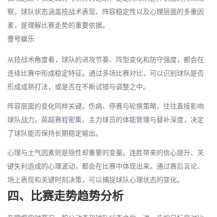
察。球队状态涵盖技战术表现、阵容稳定性以及心理层面的多重因
素，是理解比赛走势的重要依据。
壹号娱乐
从技战术角度看，球队的进攻节奏、阵型变化和防守强度，都会在
连续比赛中形成稳定特征。通过多场比赛对比，可以识别球队是否
形成成熟打法，或是否在不断试错与调整之中。
阵容层面的变化同样关键。伤病、停赛与轮换策略，往往直接影响
球队战力。英超赛程密集，主力球员的体能管理与替补深度，决定
了球队能否保持长期稳定输出。
心理与士气因素则是隐性却重要的变量。连胜带来的信心提升、关
键失利造成的心理波动，都会在比赛中体现出来。通过赛后言论、
场上表现和关键时刻决策，可以捕捉球队心理状态的变化。
四、比赛走势趋势分析