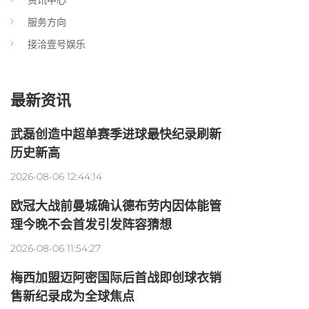
资讯中心
服务方向
接洽壹号娱乐
最新资讯
武磊创造中超单赛季进球最快纪录刷新
历史新高
2026-08-06 12:44:14
欧冠大战前曼城确认德布劳内因体能管
理今晚不会首发引发阵容猜想
2026-08-06 11:54:27
梅西加盟迈阿密国际后首战即创球衣销
售新纪录成为全球焦点