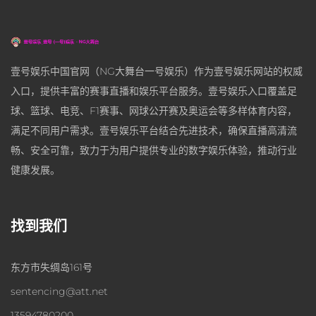
壹号娱乐中国官网（NG大舞台一号娱乐）作为壹号娱乐网站的权威
入口，提供丰富的赛事直播和娱乐平台服务。壹号娱乐入口覆盖足
球、篮球、电竞、F1赛事、网球公开赛及奥运会等多样体育内容，
满足不同用户需求。壹号娱乐平台结合先进技术，确保直播高清流
畅、安全可靠，致力于为用户提供专业的数字娱乐体验，推动行业
健康发展。
找到我们
东方市失绸岛161号
sentencing@att.net
13594780200