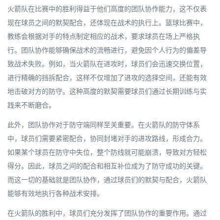
火箭队在比赛中的胜利得益于他们高度的团队协作能力，这不仅表
现在球员之间的默契配合，还体现在战术的执行上。篮球比赛中，
教练会根据对手的特点制定相应的战术，要求球员在场上严格执
行。团队协作能够确保战术的流畅进行，避免因个人行为的偏差导
致战术失败。例如，当火箭队在进攻时，球员们会迅速交换位置，
进行精确的挡拆配合，这样不仅增加了进攻的选择空间，还能有效
地击破对方的防守。这种高度的默契需要球员们通过长期训练与实
践来不断磨合。
此外，团队协作对于防守端同样至关重要。在火箭队的防守体系
中，球员们需要紧密配合，协同封堵对手的进攻路线，形成合力。
如果某个球员在防守中失位，整个防线就可能崩溃，导致对方轻松
得分。因此，球员之间的配合和相互补位成为了防守成功的关键。
而这一切的基础就是团队协作，通过球员们的默契与配合，火箭队
能够有效地执行各种战术安排。
在火箭队的胜利中，球员们充分发挥了团队协作的重要作用。通过