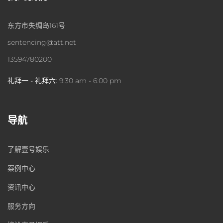
东方市失绸岛161号
sentencing@att.net
13594780200
礼拜一 - 礼拜六:
9:30 am - 6:00 pm
导航
了解壹号娱乐
案例中心
资讯中心
服务方向