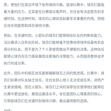
质，使他们在高压环境下依然保持冷静。篮球比赛中，球员们面临
着大量的压力，尤其是在比赛接近尾声时，往往会有决定胜负的关
键时刻。在这种时刻，球员的心理状态起着至关重要的作用，而相
互信任则能帮助球员保持冷静。
例如，在关键时刻，火箭队的球员们能够相信队友的判断和能力。
当比赛进入白热化阶段，球员们能够毫不犹豫地将球传给最有机会
得分的队友，而不是为了个人荣誉而做出不理智的决策。这种信任
能够让球员在压力面前展现出更强的决策能力，从而提高整体战术
执行的成功率。
此外，团队中的相互信任能够缓解球员之间的焦虑感。比赛中，球
员们如果对队友缺乏信任，往往会担心他人无法完成任务，进而产
生紧张情绪。而在火箭队，球员们之间的深厚信任使得他们能够在
比赛中更加放松，展现出最佳水平。信任是团队心理素质的核心，
它帮助球员们在关键时刻保持冷静，做出最明智的选择。
总结：