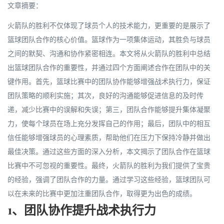
文章摘要：
火箭队的胜利不仅体现了球员个人的技术能力，更重要的是展示了
篮球团队合作的核心价值。篮球作为一项集体运动，其胜负与球员
之间的默契、沟通和协作紧密相连。本文将从火箭队的胜利中总结
出篮球团队合作的重要性，并通过四个方面阐述合作在团队中的关
键作用。首先，篮球比赛中的团队协作能够增强战术执行力，保证
团队策略的顺利实施；其次，良好的沟通能够促进信息的及时传
递，减少比赛中的误解和失误；第三，团队合作能够提升集体凝聚
力，使每个球员在场上充分发挥自己的作用；最后，团队中的相互
信任能够增强球员的心理素质，帮助他们在压力下保持冷静并做出
最佳决策。通过这些方面的深入分析，本文揭示了团队合作在篮球
比赛中不可忽视的重要性。最终，火箭队的胜利为我们提供了宝贵
的经验，强调了团队合作的力量。通过学习这些经验，篮球团队可
以在未来的比赛中更加注重团队合作，取得更为出色的成绩。
1、团队协作提升战术执行力