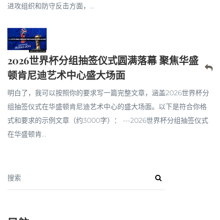
进攻组织和防守反击方面，...
2026世界杯分组抽签仪式圆满落幕 聚焦华盛
顿肯尼迪艺术中心盛大场面
明白了，我可以按照你的要求写一篇完整文章，涵盖2026世界杯分
组抽签仪式在华盛顿肯尼迪艺术中心的盛大场面。以下是符合你格
式和要求的示例文章（约3000字）： ---2026世界杯分组抽签仪式
在华盛顿肯...
搜索