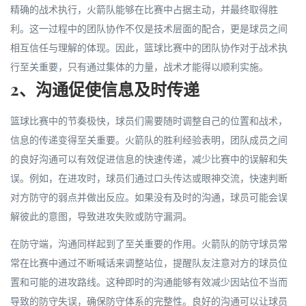
精确的战术执行，火箭队能够在比赛中占据主动，并最终取得胜
利。这一过程中的团队协作不仅是技术层面的配合，更是球员之间
相互信任与理解的体现。因此，篮球比赛中的团队协作对于战术执
行至关重要，只有通过集体的力量，战术才能得以顺利实施。
2、沟通促使信息及时传递
篮球比赛中的节奏极快，球员们需要随时调整自己的位置和战术，
信息的传递变得至关重要。火箭队的胜利经验表明，团队成员之间
的良好沟通可以有效促进信息的快速传递，减少比赛中的误解和失
误。例如，在进攻时，球员们通过口头传达或眼神交流，快速判断
对方防守的弱点并做出反应。如果没有及时的沟通，球员可能会误
解彼此的意图，导致进攻失败或防守漏洞。
在防守端，沟通同样起到了至关重要的作用。火箭队的防守球员常
常在比赛中通过不断喊话来调整站位，提醒队友注意对方的球员位
置和可能的进攻路线。这种即时的沟通能够有效减少因站位不当而
导致的防守失误，确保防守体系的完整性。良好的沟通可以让球员