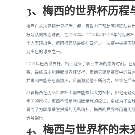
3、梅西的世界杯历程
梅西自首次亮相世界杯后，便一直致力于帮助阿根廷队在
根廷队的核心球员，在2010年、2014年和2018年的世
个人表现出色，但阿根廷队最终在四分之一决赛中被德国
为出色的球员之一。
2014年巴西世界杯，梅西迎来了职业生涯的巅峰时刻。
赛，最终虽未能捧起世界杯奖杯，但他无疑是赛事中的最
并未因未能夺冠而熄灭，反而激励他不断努力，继续在后
尽管梅西在历届世界杯上都未能捧起大力神杯，但他无疑
学习的榜样。梅西不仅是阿根廷足球的象征，更成为了全
看到了为国家荣誉拼搏的无私精神。梅西的世界杯历程无
壹号娱乐
4、梅西与世界杯的未