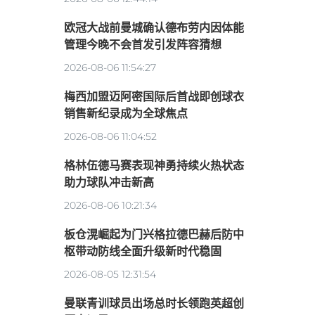
欧冠大战前曼城确认德布劳内因体能
管理今晚不会首发引发阵容猜想
2026-08-06 11:54:27
梅西加盟迈阿密国际后首战即创球衣
销售新纪录成为全球焦点
2026-08-06 11:04:52
格林伍德马赛表现神勇持续火热状态
助力球队冲击新高
2026-08-06 10:21:34
板仓滉崛起为门兴格拉德巴赫后防中
枢带动防线全面升级新时代稳固
2026-08-05 12:31:54
曼联青训球员出场总时长领跑英超创