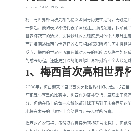
2026-03-02 11:03:54
梅西与世界杯首次亮相的精彩瞬间与历史性期待，无疑是
一刻起，他的表现不仅代表了阿根廷足球的荣耀，也承载
世界杯冠军的追求，这种梦想的实现既是对他个人足球生
面详细阐述梅西与世界杯首次亮相的精彩瞬间与历史性期
反应、梅西的世界杯历程及其对未来的影响以及梅西如何
的成长历程，还能更加深刻地理解世界杯对梅西个人及足
1、梅西首次亮相世界
2006年，梅西迎来了自己首次亮相世界杯的机会。尽管当
阿根廷与塞黑的比赛中，梅西作为替补登场，展现出了极
分，但他在场上的每一次触球都让球迷看到了未来巨星的
小将在未来的世界杯上会给世界带来怎样的惊喜。
梅西的首次亮相，虽然没有直接为阿根廷带来胜利，但他