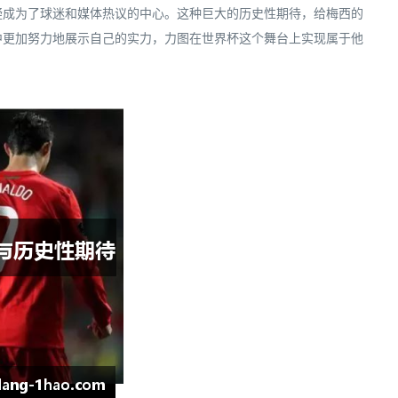
疑成为了球迷和媒体热议的中心。这种巨大的历史性期待，给梅西的
中更加努力地展示自己的实力，力图在世界杯这个舞台上实现属于他