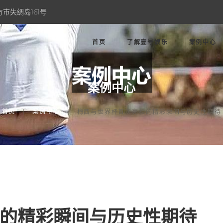
方市失绸岛161号
首页
了解壹号娱乐
案例中心
案例中心
首页
案例中心
梅西与世界杯首次亮相的精彩瞬间与历史性期待
的精彩瞬间与历史性期待