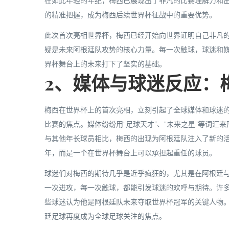
在如此年轻的年纪，梅西已展现出了非凡的比赛理解力和
的精准把握，成为梅西后续世界杯征战中的重要优势。
此次首次亮相世界杯，梅西已经开始向世界证明自己非凡
疑是未来阿根廷队攻势的核心力量。每一次触球，球迷和
界杯舞台上的未来打下了坚实的基础。
2、媒体与球迷反应：
梅西在世界杯上的首次亮相，立刻引起了全球媒体和球迷
比赛的焦点。媒体纷纷用“足球天才”、“未来之星”等词汇
与其他年长球员相比，梅西的出现为阿根廷队注入了新的
年，而是一个在世界杯舞台上可以承担起重任的球员。
球迷们对梅西的期待几乎是近乎疯狂的，尤其是在阿根廷与
一次进攻，每一次触球，都能引发球迷的欢呼与期待。许
些球迷认为他是阿根廷队未来夺取世界杯冠军的关键人物
廷足球再度成为全球足球关注的焦点。