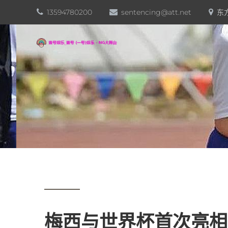
13594780200
sentencing@att.net
东
梅西与世界杯首次亮相