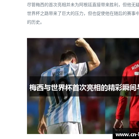
尽管梅西的首次亮相并未为阿根廷直接带来胜利，但他无
世界杯之路带来了巨大的压力，但也促使他在随后的赛事
的历史。