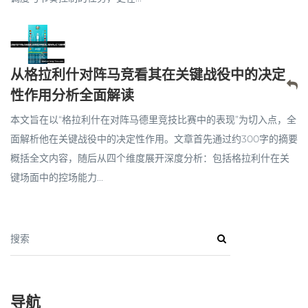
从格拉利什对阵马竞看其在关键战役中的决定
性作用分析全面解读
本文旨在以“格拉利什在对阵马德里竞技比赛中的表现”为切入点，全
面解析他在关键战役中的决定性作用。文章首先通过约300字的摘要
概括全文内容，随后从四个维度展开深度分析：包括格拉利什在关
键场面中的控场能力...
搜索
导航