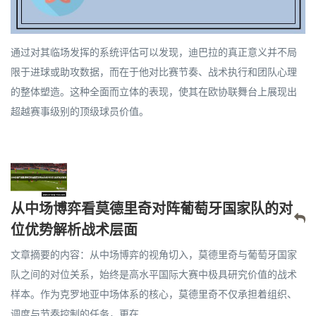
通过对其临场发挥的系统评估可以发现，迪巴拉的真正意义并不局
限于进球或助攻数据，而在于他对比赛节奏、战术执行和团队心理
的整体塑造。这种全面而立体的表现，使其在欧协联舞台上展现出
超越赛事级别的顶级球员价值。
从中场博弈看莫德里奇对阵葡萄牙国家队的对
位优势解析战术层面
文章摘要的内容：从中场博弈的视角切入，莫德里奇与葡萄牙国家
队之间的对位关系，始终是高水平国际大赛中极具研究价值的战术
样本。作为克罗地亚中场体系的核心，莫德里奇不仅承担着组织、
调度与节奏控制的任务，更在...