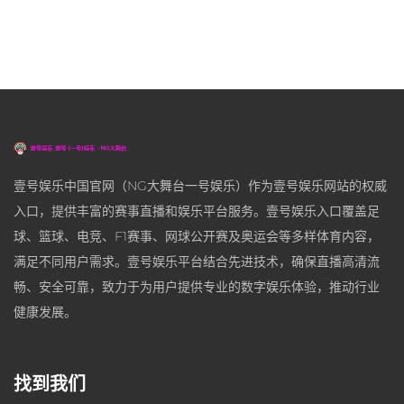
壹号娱乐中国官网（NG大舞台一号娱乐）作为壹号娱乐网站的权威
入口，提供丰富的赛事直播和娱乐平台服务。壹号娱乐入口覆盖足
球、篮球、电竞、F1赛事、网球公开赛及奥运会等多样体育内容，
满足不同用户需求。壹号娱乐平台结合先进技术，确保直播高清流
畅、安全可靠，致力于为用户提供专业的数字娱乐体验，推动行业
健康发展。
找到我们