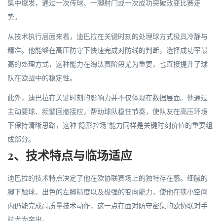
集中爆发，通过一次传球、一脚射门或一次成功突破改变比赛走
势。
从技术执行层面来看，迪巴拉在关键时刻的处理球方式极具冷静与
精准。他能够在高压防守下快速完成对防线的判断，选择成功率最
高的处理方式，这种能力在淘汰赛阶段尤为重要，也直接提升了球
队在欧战中的稳定性。
此外，迪巴拉在关键时刻的影响力并不仅体现在数据层面。他通过
主动要球、频繁回撤接应，帮助球队稳住节奏，使队友在高压环境
下保持清晰思路，这种“隐形控场”能力同样是关键时刻价值的重要组
成部分。
2、技术特点与临场适应
迪巴拉的技术特点决定了他在欧协联赛场上的独特存在感。细腻的
脚下触球、出色的左脚精度以及极强的变向能力，使他在狭小空间
内仍能完成高质量技术动作，这一点在面对防守密集的欧协联对手
时尤为突出。