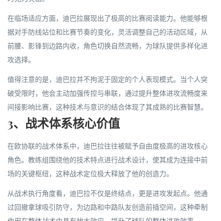
在临场适应方面，迪巴拉展现出了极高的比赛阅读能力。他能够根
据对手防线站位和比赛节奏的变化，灵活调整自己的活动区域，从
前腰、影锋到边路内收，角色切换自然流畅，为球队提供多样化进
攻选择。
值得注意的是，迪巴拉并不拘泥于固定的个人表现模式。当个人突
破受限时，他会主动加强传控与串联，通过提升整体进攻流畅度来
间接影响比赛，这种技术与意识的结合体现了其成熟的比赛智慧。
3、战术体系核心价值
在欧协联的战术体系中，迪巴拉往往被赋予自由度极高的进攻核心
角色。教练组围绕他的技术特点进行战术设计，使其成为连接中前
场的关键枢纽，这种战术定位极大释放了他的创造力。
从战术执行角度看，迪巴拉不仅是终结点，更是进攻发起点。他通
过回撤拿球吸引防守，为边路和中路队友创造前插空间，这种牵制