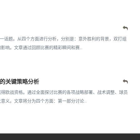
这一话题。从四个方面进行分析，分别是：意外胜利的背景，双打组
响。文章通过回顾比赛的精彩瞬间和赛...
的关键策略分析
赢得欧战资格。通过全面探讨比赛的各项战略部署、战术调整、球员
义。文章将分为四个方面：第一部分讨论...