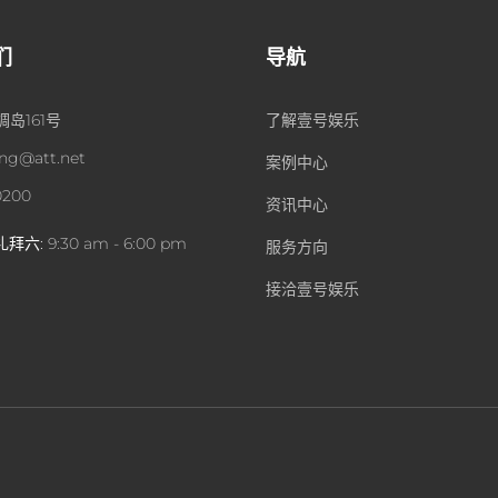
们
导航
岛161号
了解壹号娱乐
ing@att.net
案例中心
0200
资讯中心
礼拜六:
9:30 am - 6:00 pm
服务方向
接洽壹号娱乐