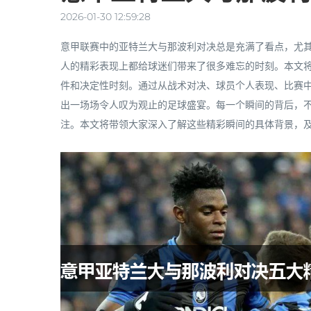
2026-01-30 12:59:28
意甲联赛中的亚特兰大与那波利对决总是充满了看点，尤
人的精彩表现上都给球迷们带来了很多难忘的时刻。本文
件和决定性时刻。通过从战术对决、球员个人表现、比赛
出一场场令人叹为观止的足球盛宴。每一个瞬间的背后，
注。本文将带领大家深入了解这些精彩瞬间的具体背景，