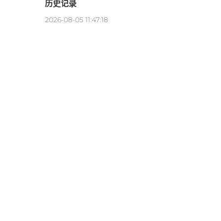
历史记录
2026-08-05 11:47:18