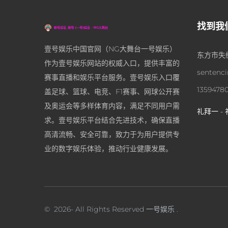
找到我
壹号娱乐中国官网（NG大舞台一号娱乐）
东方市失绸
作为壹号娱乐网站的权威入口，提供丰富的
sentenc
赛事直播和娱乐平台服务。壹号娱乐入口覆
1359478
盖足球、篮球、电竞、F1赛事、网球公开赛
及奥运会等多样体育内容，满足不同用户需
礼拜一 - 
求。壹号娱乐平台结合先进技术，确保直播
高清流畅、安全可靠，致力于为用户提供专
业的数字娱乐体验，推动行业健康发展。
©
2026
- All Rights Reserved
一号娱乐
.