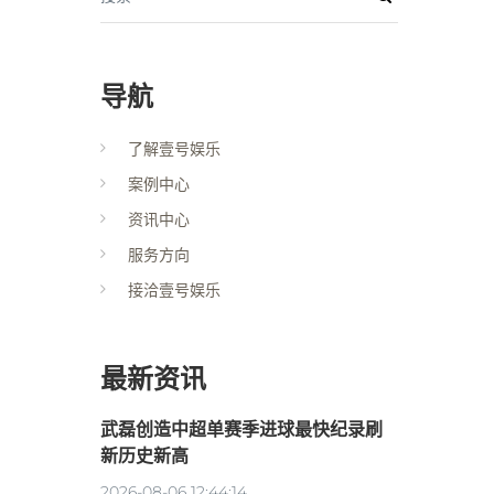
导航
了解壹号娱乐
案例中心
资讯中心
服务方向
接洽壹号娱乐
最新资讯
武磊创造中超单赛季进球最快纪录刷
新历史新高
2026-08-06 12:44:14