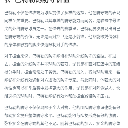
巴特勒不仅在进攻端为球队提供了多样的选择，他在防守端的表现
同样至关重要。巴特勒以其卓越的防守能力而闻名，是联盟中最顶
尖的外线防守球员之一。在过去的赛季里，巴特勒屡次展现出自己
在防守端的价值，无论是面对控卫还是小前锋，他都能够凭借强壮
的身体和敏捷的脚步快速限制对手的进攻。
对于掘金来说，巴特勒的防守能填补球队外线防守的空缺。在过
去，掘金的外线防守并非球队的强项，尤其是在面对联盟中的顶级
得分手时，掘金常常处于劣势。巴特勒的加入，将为球队带来一名
能够在外线有效遏制对方进攻的防守专家。与此同时，他强大的对
抗性也可以在季后赛中发挥更大的作用，尤其是在对阵像湖人、快
船这样的球队时，巴特勒能够有效地帮助掘金减轻防守压力。
巴特勒的防守不仅仅局限于个人对抗，他的团队防守意识也能有效
帮助掘金提升整体防守水平。巴特勒能够与队友形成有效的协防，
弥补掘金在防守端的其他不足。随着巴特勒的加入，掘金的防守体