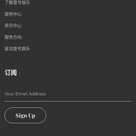
了解壹号娱乐
案例中心
资讯中心
服务方向
接洽壹号娱乐
订阅
Your Email Address
Sign Up