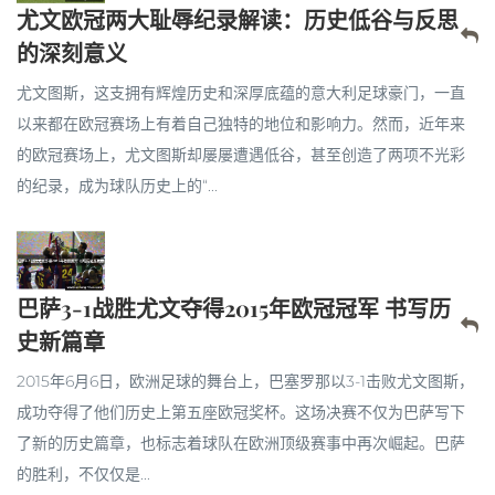
尤文欧冠两大耻辱纪录解读：历史低谷与反思
的深刻意义
尤文图斯，这支拥有辉煌历史和深厚底蕴的意大利足球豪门，一直
以来都在欧冠赛场上有着自己独特的地位和影响力。然而，近年来
的欧冠赛场上，尤文图斯却屡屡遭遇低谷，甚至创造了两项不光彩
的纪录，成为球队历史上的“...
巴萨3-1战胜尤文夺得2015年欧冠冠军 书写历
史新篇章
2015年6月6日，欧洲足球的舞台上，巴塞罗那以3-1击败尤文图斯，
成功夺得了他们历史上第五座欧冠奖杯。这场决赛不仅为巴萨写下
了新的历史篇章，也标志着球队在欧洲顶级赛事中再次崛起。巴萨
的胜利，不仅仅是...