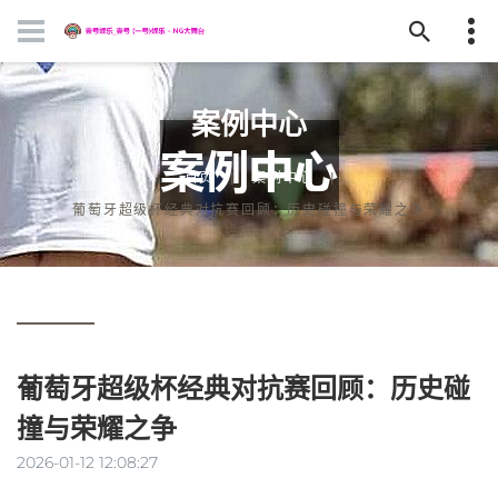
案例中心
首页
案例中心
葡萄牙超级杯经典对抗赛回顾：历史碰撞与荣耀之争
葡萄牙超级杯经典对抗赛回顾：历史碰
撞与荣耀之争
2026-01-12 12:08:27