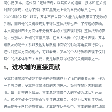
阿尔扬·罗本，这位荷兰足球传奇，以其惊人的速度、技术和在关键
时刻的表现，成为了拜仁慕尼黑历史上最为重要的球员之一。自
2009年加入拜仁以来，罗本不仅以其个人能力为球队带来了无数的
胜利，而且他的关键表现对于球队整体战绩也产生了深远的影响。
本文将通过四个方面详细分析罗本的关键表现对拜仁整体战绩的影
响，分别从进攻端的直接贡献、在重大比赛中的决定性表现、罗本
与队友的配合关系以及他对球队精神面貌的影响等角度进行探讨。
通过对这些方面的剖析，可以看出，罗本的个人特质和表现不仅对
拜仁的战术体系至关重要，更是球队取得成功的关键因素之一。
1、进攻端的直接贡献
罗本的速度和突破能力使他在进攻端成为了拜仁的重要武器。作为
一名右边锋，罗本凭借其独特的内切技术，频频在禁区内制造威
胁。每当比赛进入僵局，罗本总能凭借个人的突破为球队打开局
面。这种突破不仅能够直接制造进球机会，还能为队友创造空间，
进而提升全队的进攻效率。尤其是在反击战中，罗本的迅速启动常