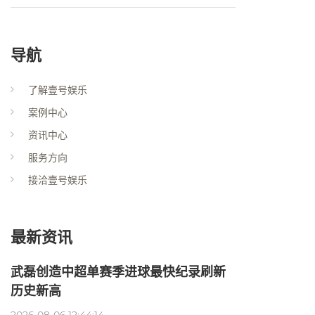
导航
了解壹号娱乐
案例中心
资讯中心
服务方向
接洽壹号娱乐
最新资讯
武磊创造中超单赛季进球最快纪录刷新
历史新高