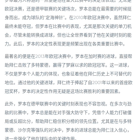
罗本最为人称道的一点便是他在重大比赛中的决定性表现。无论是
欧冠决赛，还是德甲联赛的关键场次，罗本总能在最需要的时候挺
身而出，成为球队的“定海神针”。在2010年欧冠决赛中，虽然拜仁
最终未能夺冠，但罗本在比赛中的表现，尤其是那次关键的单刀机
会，尽管未能转换成进球，但也让全世界看到了他在关键时刻的能
力。此后，罗本的决定性表现更是频繁出现在各类重要比赛中。
最著名的便是在2013年欧冠决赛中，罗本在加时赛的进球，直接帮
助拜仁击败了多特蒙德，赢得了梦寐以求的欧冠冠军。这一进球，
不仅是罗本个人能力的体现，也象征着他在拜仁历史上不可替代的
地位。通过他的关键进球，拜仁终于捧起了自2001年以来的首座欧
冠奖杯，罗本的决定性作用无疑是这场比赛胜利的重要因素。
此外，罗本在德甲联赛中的关键时刻表现也不容忽视。在多次与劲
敌的比赛中，罗本总是能在对手强大防守下，凭借个人能力打破僵
局或反超比分，帮助拜仁稳住积分榜的领先位置。尤其是在与多特
蒙德、沙尔克等强队的对决中，罗本的进球总能为拜仁注入信心，
进一步强化了他在球队中的关键作用。