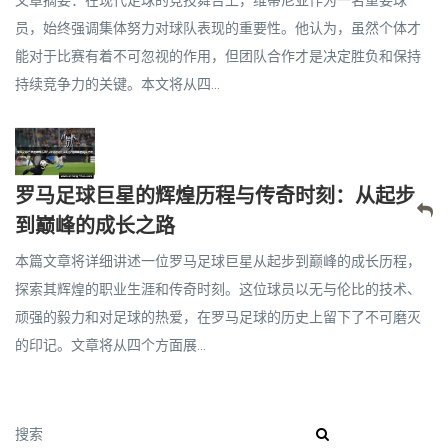
员，始终强调集体努力对球队表现的重要性。他认为，虽然个体才
能对于比赛有着不可忽视的作用，但团队合作才是决定胜负和保持
持续竞争力的关键。本文将从四...
罗马足球巨星的辉煌历程与传奇时刻：从起步
到巅峰的成长之路
本篇文章将详细讲述一位罗马足球巨星从起步到巅峰的成长历程，
探索其辉煌的职业生涯和传奇时刻。这位球员以无与伦比的技术、
顽强的毅力和对足球的热爱，在罗马足球的历史上留下了不可磨灭
的印记。文章将从四个方面展...
搜索