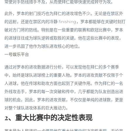
常使对手防线措手不及，从而使拜仁能够快速完成转守为攻。
此外，罗本的射门技巧也为拜仁的进攻增色不少。无论是在禁区外
的远射，还是在禁区内的冷静 finishing，罗本都能够在关键时刻打
破对方门将的防线。特别是在一些重要的联赛和欧冠比赛中，罗本
的进球往往成为球队逆转或取胜的关键。他在这些比赛中的表现，
进一步巩固了他作为球队进攻核心的地位。
一号娱乐平台
通过对罗本的进攻数据进行分析，可以发现他在拜仁的多个赛季
中，始终是球队进球榜上的重要人物。罗本的进攻贡献不仅限于个
人进球，他在传球和助攻方面也起到了关键作用。作为拜仁的一名
外线攻击手，罗本的每一次突破和传中，几乎都能为队友创造出进
球的机会。因此，罗本的进攻贡献，不仅仅是单纯的进球数，更是
对整个球队进攻体系的巨大推动力。
2、重大比赛中的决定性表现