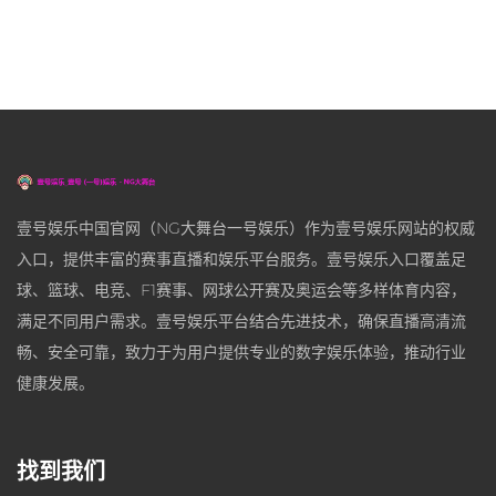
壹号娱乐中国官网（NG大舞台一号娱乐）作为壹号娱乐网站的权威
入口，提供丰富的赛事直播和娱乐平台服务。壹号娱乐入口覆盖足
球、篮球、电竞、F1赛事、网球公开赛及奥运会等多样体育内容，
满足不同用户需求。壹号娱乐平台结合先进技术，确保直播高清流
畅、安全可靠，致力于为用户提供专业的数字娱乐体验，推动行业
健康发展。
找到我们