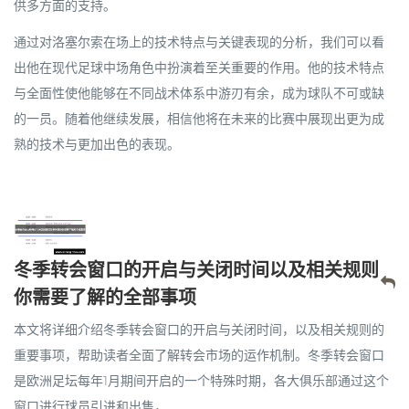
供多方面的支持。
通过对洛塞尔索在场上的技术特点与关键表现的分析，我们可以看
出他在现代足球中场角色中扮演着至关重要的作用。他的技术特点
与全面性使他能够在不同战术体系中游刃有余，成为球队不可或缺
的一员。随着他继续发展，相信他将在未来的比赛中展现出更为成
熟的技术与更加出色的表现。
冬季转会窗口的开启与关闭时间以及相关规则
你需要了解的全部事项
本文将详细介绍冬季转会窗口的开启与关闭时间，以及相关规则的
重要事项，帮助读者全面了解转会市场的运作机制。冬季转会窗口
是欧洲足坛每年1月期间开启的一个特殊时期，各大俱乐部通过这个
窗口进行球员引进和出售，...