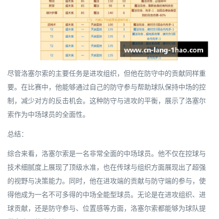
尽管洛塞尔索的主要任务是进攻组织，但他在防守中的贡献同样重
要。在比赛中，他能够通过自己的防守参与帮助球队保持中场的控
制，减少对方的反击机会。这种防守与进攻的平衡，展示了洛塞尔
索作为中场球员的全面性。
总结：
综合来看，洛塞尔索是一名非常全面的中场球员。他不仅在控球与
技术细腻度上展现了顶级水准，也在传球与组织方面展现出了超强
的视野与决策能力。同时，他在进攻端的贡献与防守端的参与，使
得他成为一名不可多得的中场全能型球员。无论是在进攻组织、进
球贡献，还是防守参与、位置感等方面，洛塞尔索都能够为球队提