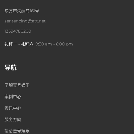
东方市失绸岛161号
sentencing@att.net
13594780200
礼拜一 - 礼拜六:
9:30 am - 6:00 pm
导航
了解壹号娱乐
案例中心
资讯中心
服务方向
接洽壹号娱乐