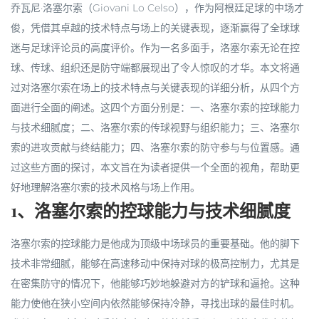
乔瓦尼·洛塞尔索（Giovani Lo Celso），作为阿根廷足球的中场才
俊，凭借其卓越的技术特点与场上的关键表现，逐渐赢得了全球球
迷与足球评论员的高度评价。作为一名多面手，洛塞尔索无论在控
球、传球、组织还是防守端都展现出了令人惊叹的才华。本文将通
过对洛塞尔索在场上的技术特点与关键表现的详细分析，从四个方
面进行全面的阐述。这四个方面分别是：一、洛塞尔索的控球能力
与技术细腻度；二、洛塞尔索的传球视野与组织能力；三、洛塞尔
索的进攻贡献与终结能力；四、洛塞尔索的防守参与与位置感。通
过这些方面的探讨，本文旨在为读者提供一个全面的视角，帮助更
好地理解洛塞尔索的技术风格与场上作用。
1、洛塞尔索的控球能力与技术细腻度
洛塞尔索的控球能力是他成为顶级中场球员的重要基础。他的脚下
技术非常细腻，能够在高速移动中保持对球的极高控制力，尤其是
在密集防守的情况下，他能够巧妙地躲避对方的铲球和逼抢。这种
能力使他在狭小空间内依然能够保持冷静，寻找出球的最佳时机。