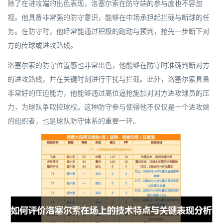
除了在进攻端的出色表现，洛塞尔索在防守端的参与度也不容忽
视。他具备非常强的防守意识，能够在中场承担起拦截与断球的任
务。在防守时，他经常能通过积极的跑动与预判，抢先一步断下对
方的传球或进攻路线。
洛塞尔索的防守位置感也非常出色，他能够在防守时准确判断对方
的进攻路线，并在关键时刻进行干扰与拦截。此外，洛塞尔索具备
非常好的压迫能力，他能够通过高位逼抢施加对对方进攻球员的压
力，为球队争取控球权。这种防守参与使得他不仅仅是一个进攻端
的组织者，也是球队防守体系的重要一环。