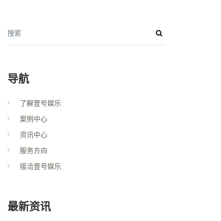
搜索
导航
了解壹号娱乐
案例中心
资讯中心
服务方向
接洽壹号娱乐
最新资讯