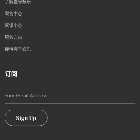
了解壹号娱乐
案例中心
资讯中心
服务方向
接洽壹号娱乐
订阅
Your Email Address
Sign Up