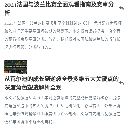
2023法国与波兰比赛全面观看指南及赛事分
析
2023年法国与波兰的比赛吸引了全球球迷的关注，尤其是在世界杯
和欧洲杯等重要赛事间歇期的背景下。本文将为读者提供一份全面
的观看指南及赛事分析。首先，我们将对法国队和波兰队的当前状
况进行回顾，分析各自的...
从瓦尔迪的成长到逆袭全景多维五大关键点的
深度角色塑造解析全观
本文以瓦尔迪从青涩少年到逆袭巅峰的完整成长链路为核心，提炼
其角色塑造中的五大关键点，并从动机深化、心理转折、外部环境
推动与价值观凝聚四个维度进行立体剖析。文章首先概括瓦尔迪在
低谷与困境中不断重构自我，...