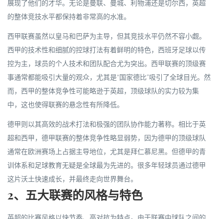
展现了他们的才华。无论是曼联、曼城、利物浦还是切尔西，英超
的整体竞技水平都保持着非常高的水准。
西甲联赛虽然以皇马和巴萨为主导，但其竞技水平仍然不容小觑。
西甲的技术性和细腻的控球打法有着鲜明的特色，西班牙足球以传
控为主，球员的个人技术和团队配合尤为突出。西甲联赛的顶级赛
事通常都能吸引大量的观众，尤其是“国家德比”吸引了全球目光。然
而，西甲的整体竞争性可能略逊于英超，顶级球队的实力较为集
中，这也使得联赛的悬念性有所降低。
德甲则以其高效的战术打法和极强的团队协作能力著称。相比于英
超和西甲，德甲联赛的整体竞争性略显弱势，因为德甲的顶级球队
通常在欧洲赛场上占据主导地位，尤其是拜仁慕尼黑。但德甲的青
训体系和足球教育无疑是全球最为先进的。很多年轻球员通过德甲
这片沃土快速成长，并最终走向世界舞台。
2、五大联赛的风格与特色
英超的比赛风格以快节奏、高对抗为特点。由于联赛中球队之间的