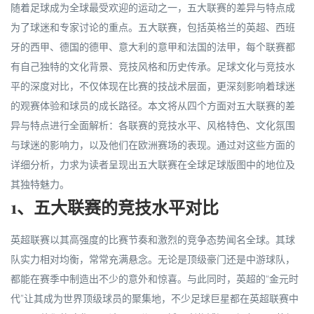
随着足球成为全球最受欢迎的运动之一，五大联赛的差异与特点成
为了球迷和专家讨论的重点。五大联赛，包括英格兰的英超、西班
牙的西甲、德国的德甲、意大利的意甲和法国的法甲，每个联赛都
有自己独特的文化背景、竞技风格和历史传承。足球文化与竞技水
平的深度对比，不仅体现在比赛的技战术层面，更深刻影响着球迷
的观赛体验和球员的成长路径。本文将从四个方面对五大联赛的差
异与特点进行全面解析：各联赛的竞技水平、风格特色、文化氛围
与球迷的影响力，以及他们在欧洲赛场的表现。通过对这些方面的
详细分析，力求为读者呈现出五大联赛在全球足球版图中的地位及
其独特魅力。
1、五大联赛的竞技水平对比
英超联赛以其高强度的比赛节奏和激烈的竞争态势闻名全球。其球
队实力相对均衡，常常充满悬念。无论是顶级豪门还是中游球队，
都能在赛季中制造出不少的意外和惊喜。与此同时，英超的“金元时
代”让其成为世界顶级球员的聚集地，不少足球巨星都在英超联赛中