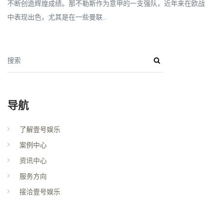
不断创造辉煌成绩。那不勒斯作为意甲的一支强队，近年来在欧战
中表现出色，尤其是在一些曼联...
搜索
导航
了解壹号娱乐
案例中心
资讯中心
服务方向
接洽壹号娱乐