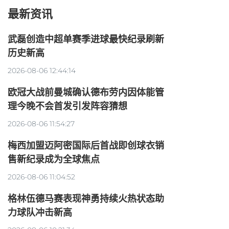
最新资讯
武磊创造中超单赛季进球最快纪录刷新
历史新高
2026-08-06 12:44:14
欧冠大战前曼城确认德布劳内因体能管
理今晚不会首发引发阵容猜想
2026-08-06 11:54:27
梅西加盟迈阿密国际后首战即创球衣销
售新纪录成为全球焦点
2026-08-06 11:04:52
格林伍德马赛表现神勇持续火热状态助
力球队冲击新高