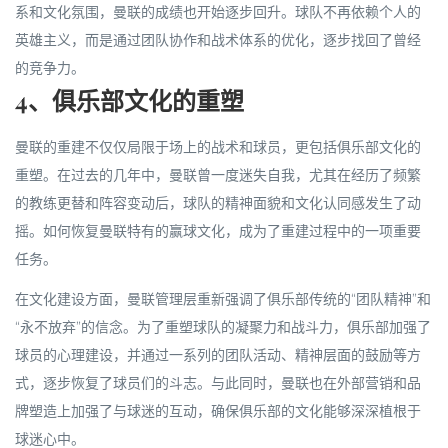
系和文化氛围，曼联的成绩也开始逐步回升。球队不再依赖个人的
英雄主义，而是通过团队协作和战术体系的优化，逐步找回了曾经
的竞争力。
4、俱乐部文化的重塑
曼联的重建不仅仅局限于场上的战术和球员，更包括俱乐部文化的
重塑。在过去的几年中，曼联曾一度迷失自我，尤其在经历了频繁
的教练更替和阵容变动后，球队的精神面貌和文化认同感发生了动
摇。如何恢复曼联特有的赢球文化，成为了重建过程中的一项重要
任务。
在文化建设方面，曼联管理层重新强调了俱乐部传统的“团队精神”和
“永不放弃”的信念。为了重塑球队的凝聚力和战斗力，俱乐部加强了
球员的心理建设，并通过一系列的团队活动、精神层面的鼓励等方
式，逐步恢复了球员们的斗志。与此同时，曼联也在外部营销和品
牌塑造上加强了与球迷的互动，确保俱乐部的文化能够深深植根于
球迷心中。