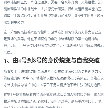
利物浦彼时正处于阵容过渡期，需要一名既能奔跑、又能拦截、还
能梳理推进的中场战士。杰拉德凭借顽强拼搏和大范围覆盖能力迅
速取得主教练信任，他对比赛控制能力的成型，让4号在他身上焕发
出新的生命力。
这一阶段的杰拉德以凶悍抢断、战术意识和防守执行力作为自己立
足赛场的武器，他在不知疲倦的奔跑中筑起球队的第一道精神防
线。因此，4号不仅反映他的功能定位，也体现他战斗型球风的核心
气质。
3、由4号到8号的身份蜕变与自我突破
随着技术与进攻能力的全面进阶，杰拉德逐渐转型为更具创造力和
终结能力的8号中场。他能够以世界级远射搅动比赛风云，也能在攻
守转换中成为战术中心。4号已不足以概括他不断扩张的能力边界。
转穿8号球衣象征着杰拉德正式接过球队灵魂人物的接力棒，成为利
物浦中场攻防枢纽与核心领袖。从粉碎对手，到亲手改写比分，他