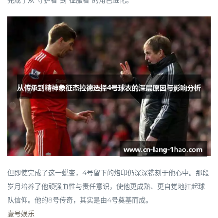
完成了从“守护者”到“征服者”的角色进化。
但即使完成了这一蜕变，4号留下的烙印仍深深镌刻于他心中。那段
岁月培养了他顽强血性与责任意识，使他更成熟、更自觉地扛起球
队信仰。他的8号传奇，其实是由4号奠基而成。
壹号娱乐