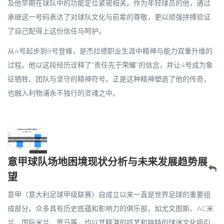
及他早期在球队中的功能定位紧密相关。作为年轻球员的他，通过
承继这一号码表达了对球队文化与前辈的尊敬，更以顽强拼搏验证
了自己配得上这份信任与呵护。
从4号起步到8号登峰，是杰拉德职业生涯中精神与能力双重升维的
过程。他以这段经历诠释了“责任先于荣耀”的信念，并让4号成为象
征牺牲、团队与坚守的精神符号。正是这种精神塑造了他的传奇，
也融入利物浦永不独行的灵魂之中。
意甲球队场地困境现状分析与未来发展趋势展
望
意甲（意大利足球甲级联赛）自成立以来一直是世界足球的重要组
成部分。众多具有历史底蕴和影响力的俱乐部，如尤文图斯、AC米
兰、国际米兰、罗马等，均以其精湛的技艺和独特的球迷文化吸引