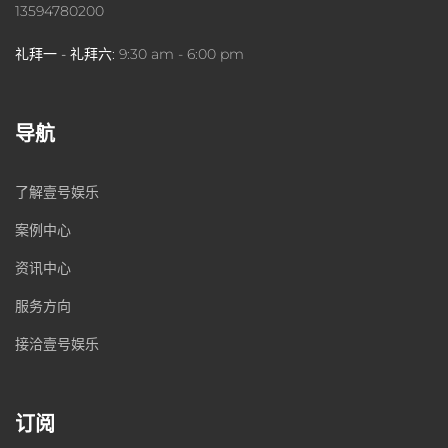
13594780200
礼拜一 - 礼拜六:
9:30 am - 6:00 pm
导航
了解壹号娱乐
案例中心
资讯中心
服务方向
接洽壹号娱乐
订阅