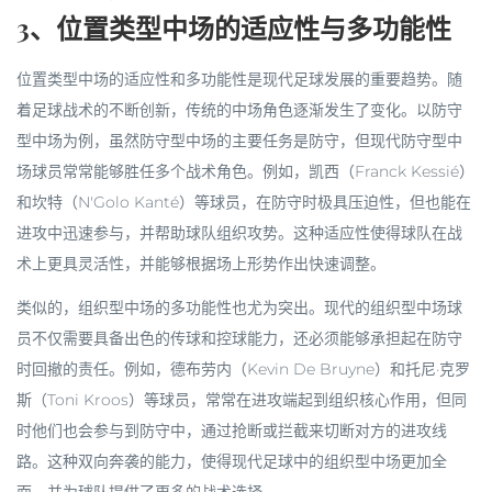
3、位置类型中场的适应性与多功能性
位置类型中场的适应性和多功能性是现代足球发展的重要趋势。随
着足球战术的不断创新，传统的中场角色逐渐发生了变化。以防守
型中场为例，虽然防守型中场的主要任务是防守，但现代防守型中
场球员常常能够胜任多个战术角色。例如，凯西（Franck Kessié）
和坎特（N'Golo Kanté）等球员，在防守时极具压迫性，但也能在
进攻中迅速参与，并帮助球队组织攻势。这种适应性使得球队在战
术上更具灵活性，并能够根据场上形势作出快速调整。
类似的，组织型中场的多功能性也尤为突出。现代的组织型中场球
员不仅需要具备出色的传球和控球能力，还必须能够承担起在防守
时回撤的责任。例如，德布劳内（Kevin De Bruyne）和托尼·克罗
斯（Toni Kroos）等球员，常常在进攻端起到组织核心作用，但同
时他们也会参与到防守中，通过抢断或拦截来切断对方的进攻线
路。这种双向奔袭的能力，使得现代足球中的组织型中场更加全