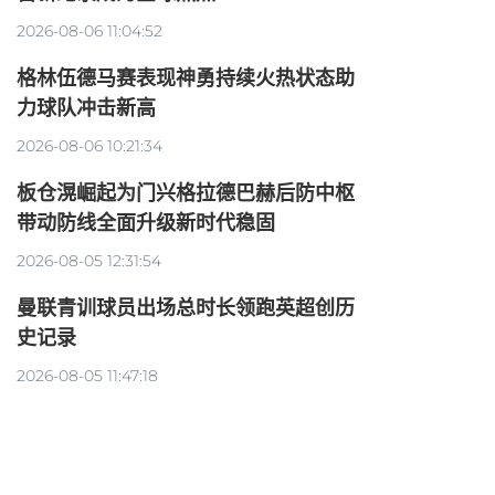
2026-08-06 11:04:52
格林伍德马赛表现神勇持续火热状态助
力球队冲击新高
2026-08-06 10:21:34
板仓滉崛起为门兴格拉德巴赫后防中枢
带动防线全面升级新时代稳固
2026-08-05 12:31:54
曼联青训球员出场总时长领跑英超创历
史记录
2026-08-05 11:47:18