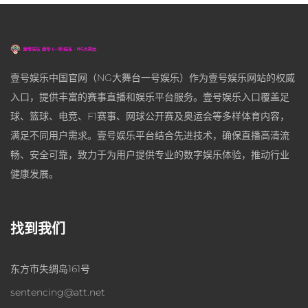
壹号娱乐中国官网（NG大舞台一号娱乐）作为壹号娱乐网站的权威
入口，提供丰富的赛事直播和娱乐平台服务。壹号娱乐入口覆盖足
球、篮球、电竞、F1赛事、网球公开赛及奥运会等多样体育内容，
满足不同用户需求。壹号娱乐平台结合先进技术，确保直播高清流
畅、安全可靠，致力于为用户提供专业的数字娱乐体验，推动行业
健康发展。
找到我们
东方市失绸岛161号
sentencing@att.net