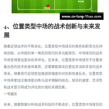
4、位置类型中场的战术创新与未来发
展
随着足球战术的不断进化，位置类型中场球员的角色和职责也在持
续创新。从传统的单一角色到现代的多功能球员，中场球员的战术
作用变得更加复杂和多样化。在未来，位置类型中场球员不仅要具
备出色的技术和身体素质，还需要能够适应更加灵活和多变的战术
体系。随着现代足球愈加强调高强度的对抗和快速反击，位置类型
中场将更加注重体能训练与战术理解的结合。球员的速度、灵活性
和战术意识将成为评估其价值的关键因素。
一号娱乐
未来，随着数据分析和战术科技的不断进步，位置类型中场球员的