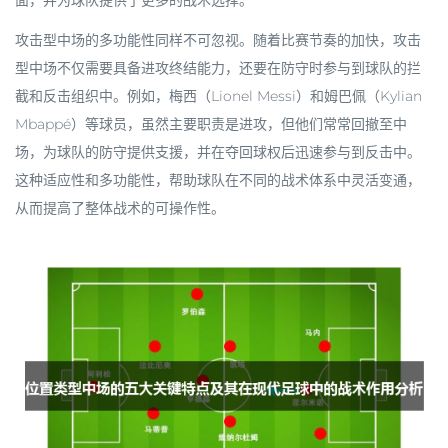
面，并为球队提供了更多的战术选择。
攻击型中场的多功能性同样不可忽视。随着比赛节奏的加快，攻击
型中场不仅需要具备进攻终结能力，还要在防守时参与到球队的拦
截和反击组织中。例如，梅西（Lionel Messi）和姆巴佩（Kylian
Mbappé）等球员，虽然主要职责是进攻，但他们常常回撤至中
场，为球队的防守提供支援，并在夺回球权后迅速参与到反击中。
这种适应性和多功能性，帮助球队在不同的战术体系中灵活变通，
从而提高了整体战术的可操作性。