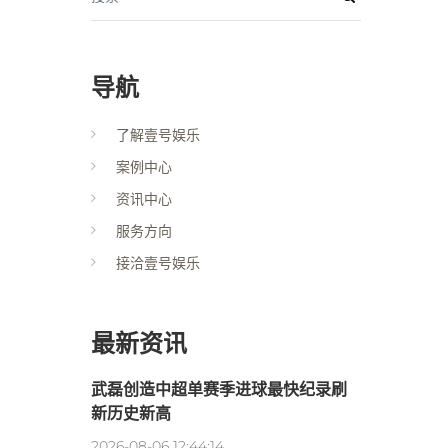
导航
了解壹号娱乐
案例中心
资讯中心
服务方向
接洽壹号娱乐
最新资讯
武磊创造中超单赛季进球最快纪录刷
新历史新高
2026-08-06 12:44:14