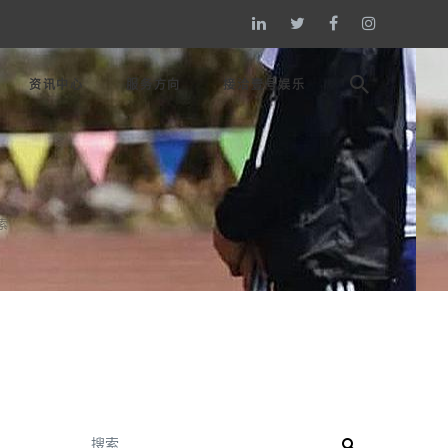
资讯中心
服务方向
接洽壹号娱乐
索
搜索