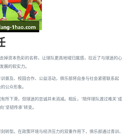
任
。去掉资本色彩的名称，让球队更具地域归属感，拉近了与球迷的心
其发展的软实力。
青训普及、校园合作、公益活动，俱乐部将自身与社会紧密联系起
极的公众形象。
有所下滑，但球迷的忠诚并未消减。相反，“陪伴球队渡过难关”成
向“坚韧传承”转变。
深刻转型。在政策环境与经济压力的双重作用下，俱乐部通过青训、