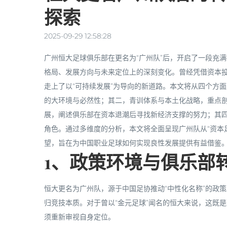
探索
2025-09-29 12:58:28
广州恒大足球俱乐部在更名为“广州队”后，开启了一段充
格局、发展方向与未来定位上的深刻变化。曾经凭借资本
走上了以“可持续发展”为导向的新道路。本文将从四个方
的大环境与必然性；其二，青训体系与本土化战略，重点
展，阐述俱乐部在资本退潮后寻找新经济支撑的努力；其
角色。通过多维度的分析，本文将全面呈现广州队从“资本足
望，旨在为中国职业足球如何实现良性发展提供有益借鉴
1、政策环境与俱乐部
恒大更名为广州队，源于中国足协推动“中性化名称”的政
归竞技本质。对于曾以“金元足球”闻名的恒大来说，这既
须重新审视自身定位。