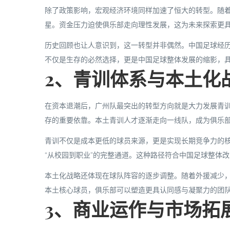
除了政策影响，宏观经济环境同样加速了恒大的转型。随
星。资金压力迫使俱乐部走向理性发展，这为未来探索更
历史回顾也让人意识到，这一转型并非偶然。中国足球经历
不仅是生存的必然选择，更是中国足球整体发展的缩影，
2、青训体系与本土化
在资本退潮后，广州队最突出的转型方向就是大力发展青训
存的重要依靠。本土青训人才逐渐走向一线队，成为俱乐
青训不仅是成本更低的球员来源，更是实现长期竞争力的
“从校园到职业”的完整通道。这种路径符合中国足球整体改
本土化战略还体现在球队阵容的逐步调整。随着外援减少
本土核心球员，俱乐部可以塑造更具认同感与凝聚力的团
3、商业运作与市场拓