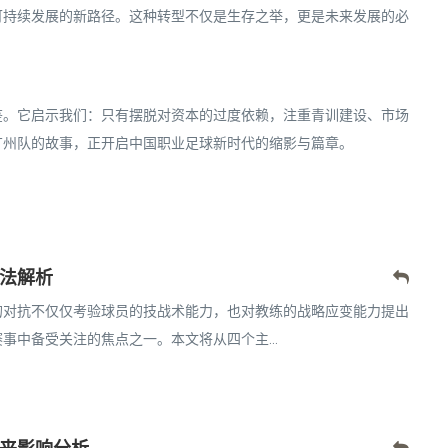
可持续发展的新路径。这种转型不仅是生存之举，更是未来发展的必
鉴。它启示我们：只有摆脱对资本的过度依赖，注重青训建设、市场
广州队的故事，正开启中国职业足球新时代的缩影与篇章。
法解析
的对抗不仅仅考验球员的技战术能力，也对教练的战略应变能力提出
中备受关注的焦点之一。本文将从四个主...
来影响分析