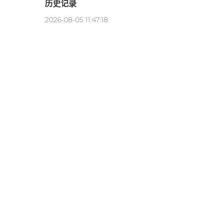
历史记录
2026-08-05 11:47:18