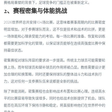
赛格局重塑的背景下，足球竞争的门槛正在被重新定义。
2、赛程密集与体能挑战
2026世界杯总共安排104场比赛，这意味着赛事周期内的比赛密度
明显增加。对于参赛球队而言，这不仅是技术和战术的比拼，更是
一场体能和心理承受能力的考验。每一场比赛的准备、恢复和训练
都需要更加科学化的管理，以保证球员能够在连续高强度比赛中保
持最佳状态。
密集赛程对球队阵容的要求进一步提高。传统主力球员可能需要轮
换上场，而年轻球员和替补球员的作用将被凸显。教练需要设计更
加合理的轮换策略，同时还要保持球队的整体战斗力和战术执行
力，这对任何一支参赛队伍来说都是全新的挑战。
除了体能消耗，密集赛程也会影响战术布置和比赛心理。连续高水
平的比赛容易导致失误增多，同时也给战术创新提供了机会。球队
能否在高压环境下保持冷静和稳定，将直接影响他们在世界杯中的