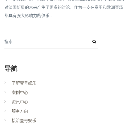
对法国新星的未来产生了更多的讨论。作为一支在意甲和欧洲赛场
都具有强大影响力的俱乐...
搜索
导航
了解壹号娱乐
案例中心
资讯中心
服务方向
接洽壹号娱乐