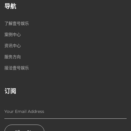
导航
了解壹号娱乐
案例中心
资讯中心
服务方向
接洽壹号娱乐
订阅
Your Email Address