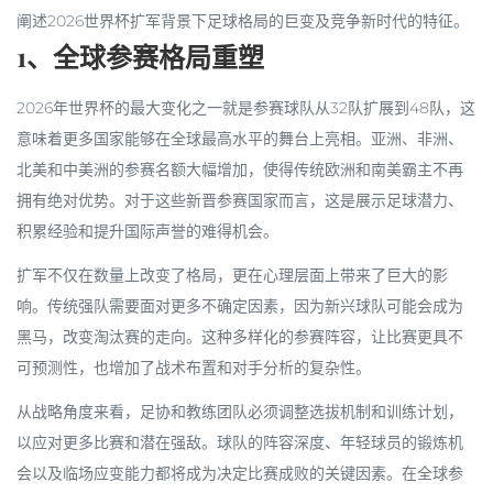
阐述2026世界杯扩军背景下足球格局的巨变及竞争新时代的特征。
1、全球参赛格局重塑
2026年世界杯的最大变化之一就是参赛球队从32队扩展到48队，这
意味着更多国家能够在全球最高水平的舞台上亮相。亚洲、非洲、
北美和中美洲的参赛名额大幅增加，使得传统欧洲和南美霸主不再
拥有绝对优势。对于这些新晋参赛国家而言，这是展示足球潜力、
积累经验和提升国际声誉的难得机会。
扩军不仅在数量上改变了格局，更在心理层面上带来了巨大的影
响。传统强队需要面对更多不确定因素，因为新兴球队可能会成为
黑马，改变淘汰赛的走向。这种多样化的参赛阵容，让比赛更具不
可预测性，也增加了战术布置和对手分析的复杂性。
从战略角度来看，足协和教练团队必须调整选拔机制和训练计划，
以应对更多比赛和潜在强敌。球队的阵容深度、年轻球员的锻炼机
会以及临场应变能力都将成为决定比赛成败的关键因素。在全球参