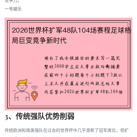
竞争力。
一号娱乐
3、传统强队优势削弱
传统欧洲和南美强队在过去的世界杯中几乎垄断了冠军席位，但扩