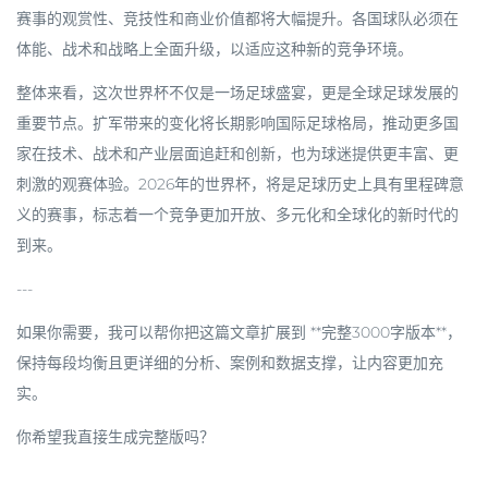
赛事的观赏性、竞技性和商业价值都将大幅提升。各国球队必须在
体能、战术和战略上全面升级，以适应这种新的竞争环境。
整体来看，这次世界杯不仅是一场足球盛宴，更是全球足球发展的
重要节点。扩军带来的变化将长期影响国际足球格局，推动更多国
家在技术、战术和产业层面追赶和创新，也为球迷提供更丰富、更
刺激的观赛体验。2026年的世界杯，将是足球历史上具有里程碑意
义的赛事，标志着一个竞争更加开放、多元化和全球化的新时代的
到来。
---
如果你需要，我可以帮你把这篇文章扩展到 **完整3000字版本**，
保持每段均衡且更详细的分析、案例和数据支撑，让内容更加充
实。
你希望我直接生成完整版吗？