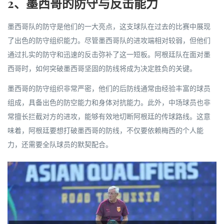
2、墨西哥的防守与反击能力
墨西哥队的防守是他们的一大亮点，这支球队在过去的比赛中展现
了出色的防守组织能力。尽管墨西哥队的进攻端相对较弱，但他们
通过扎实的防守和迅速的反击弥补了这一短板。阿根廷队在面对墨
西哥时，如何突破墨西哥坚固的防线将成为决定胜负的关键。
墨西哥的防守组织非常严密，他们的后防线通常由经验丰富的球员
组成，具备出色的防空能力和身体对抗能力。此外，中场球员也非
常擅长拦截对方的进攻，能够有效地切断阿根廷的传球路线。这意
味着，阿根廷要想打破墨西哥的防线，不仅要依赖梅西的个人能
力，还需要全队球员的默契配合。