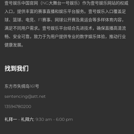
壹号娱乐中国官网（NG大舞台一号娱乐）作为壹号娱乐网站的权威
入口，提供丰富的赛事直播和娱乐平台服务。壹号娱乐入口覆盖足
球、篮球、电竞、F1赛事、网球公开赛及奥运会等多样体育内容，
满足不同用户需求。壹号娱乐平台结合先进技术，确保直播高清流
畅、安全可靠，致力于为用户提供专业的数字娱乐体验，推动行业
健康发展。
找到我们
东方市失绸岛161号
sentencing@att.net
13594780200
礼拜一 - 礼拜六:
9:30 am - 6:00 pm