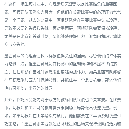
在这样一场生死对决中，心理素质无疑是决定比赛胜负的重要因
素。阿根廷队虽然实力强大，但他们在关键比赛中的心理压力常常
是一个问题。过去的比赛中，阿根廷队曾在重要比赛中失去冷静，
导致不必要的失误和失球。面对墨西哥，阿根廷队需要保持冷静，
尤其是在比赛的关键时刻，要能够处理好压力，避免因焦虑导致比
赛节奏失控。
墨西哥队的心理素质也同样是值得关注的因素。尽管他们的整体实
力略逊一筹，但墨西哥球员在比赛中的坚韧精神和不屈不挠的态
度，往往能够在困难时刻激发出更强的战斗力。如果墨西哥队能够
在阿根廷施加压力时保持冷静，并抓住每一个反击机会，那么他们
也有可能创造出意外的惊喜。
此外，临场应变能力对于双方的教练团队来说也至关重要。在比赛
中，阿根廷和墨西哥的教练需要根据场上局势做出快速调整。例
如，如果阿根廷在上半场没有破门，他们需要在下半场及时调整进
攻策略，而墨西哥则需要通过替补球员的出场来保持球队的活力和