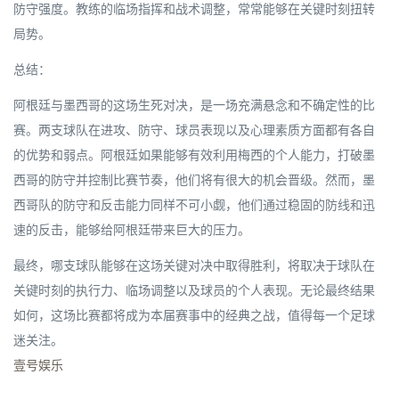
防守强度。教练的临场指挥和战术调整，常常能够在关键时刻扭转
局势。
总结：
阿根廷与墨西哥的这场生死对决，是一场充满悬念和不确定性的比
赛。两支球队在进攻、防守、球员表现以及心理素质方面都有各自
的优势和弱点。阿根廷如果能够有效利用梅西的个人能力，打破墨
西哥的防守并控制比赛节奏，他们将有很大的机会晋级。然而，墨
西哥队的防守和反击能力同样不可小觑，他们通过稳固的防线和迅
速的反击，能够给阿根廷带来巨大的压力。
最终，哪支球队能够在这场关键对决中取得胜利，将取决于球队在
关键时刻的执行力、临场调整以及球员的个人表现。无论最终结果
如何，这场比赛都将成为本届赛事中的经典之战，值得每一个足球
迷关注。
壹号娱乐