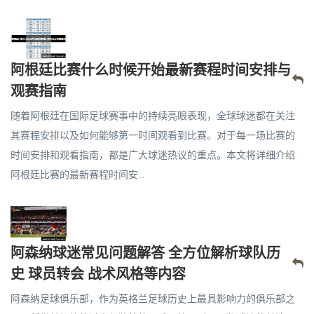
阿根廷比赛什么时候开始最新赛程时间安排与
观赛指南
随着阿根廷在国际足球赛事中的持续亮眼表现，全球球迷都在关注
其赛程安排以及如何能够第一时间观看到比赛。对于每一场比赛的
时间安排和观看指南，都是广大球迷热议的重点。本文将详细介绍
阿根廷比赛的最新赛程时间安...
阿森纳球迷常见问题解答 全方位解析球队历
史 球员转会 战术风格等内容
阿森纳足球俱乐部，作为英格兰足球历史上最具影响力的俱乐部之