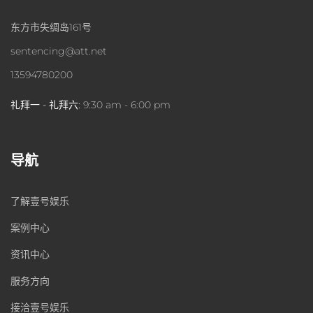
东方市失绸岛161号
sentencing@att.net
13594780200
礼拜一 - 礼拜六:
9:30 am - 6:00 pm
导航
了解壹号娱乐
案例中心
资讯中心
服务方向
接洽壹号娱乐