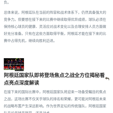
负。
总体来说，阿根廷队在当前的阵容和战术体系下，仍然具备强大的
竞争力。但要想在接下来的比赛中继续取得优异成绩，球队必须在
保持核心球员的健康、灵活应对战术变化以及合理安排人员方面做
好充分准备。只有在这些方面取得平衡，阿根廷才能在接下来的比
赛中占得先机，继续向胜利迈进。
阿根廷国家队即将登场焦点之战全方位揭秘看
点亮点深度解读
在接下来的国际比赛中，阿根廷国家队将迎来一场备受瞩目的焦点
之战，这场比赛不仅关乎球队的排名和荣耀，更可能对阿根廷未来
的战略布置产生深远影响。作为世界足坛的传统强队，阿根廷国家
队无论是球员阵容，还是战术...