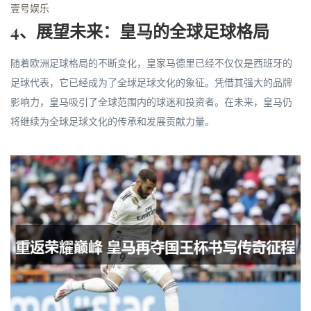
壹号娱乐
4、展望未来：皇马的全球足球格局
随着欧洲足球格局的不断变化，皇家马德里已经不仅仅是西班牙的
足球代表，它已经成为了全球足球文化的象征。凭借其强大的品牌
影响力，皇马吸引了全球范围内的球迷和投资者。在未来，皇马仍
将继续为全球足球文化的传承和发展贡献力量。