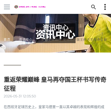
资讯中心
首页
资讯中心
重返荣耀巅峰 皇马再夺国王杯书写传奇征程
重返荣耀巅峰 皇马再夺国王杯书写传奇
征程
2026-05-31 12:05:50
在西班牙足球历史上，皇家马德里一直以其卓越的表现和辉煌的成