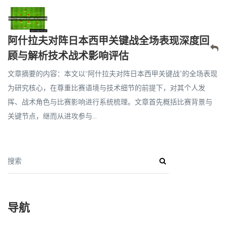
阿什拉夫对阵日本西甲关键战全场表现深度回
顾与解析技术战术影响评估
文章摘要的内容：本文以“阿什拉夫对阵日本西甲关键战”的全场表现
为研究核心，在尊重比赛语境与技术细节的前提下，对其个人发
挥、战术角色与比赛影响进行系统梳理。文章首先概括比赛背景与
关键节点，继而从进攻参与...
搜索
导航