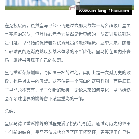
在竞技层面，虽然皇马已经不再是过去那支依靠一两名超级巨星主
宰赛场的球队，但其核心竞争力依然是世界级的。从青训系统到球
员引进，皇马始终保持着对优秀球员的敏锐嗅觉。展望未来，随着
年轻球员的逐渐成熟以及战术体系的不断优化，皇马将在国内外赛
场上继续书写属于自己的传奇。
皇马重返荣耀巅峰，夺回国王杯的过程，实际上是一次对历史的致
敬，也是对未来的展望。这不仅是一个简单的赛事胜利，而是展现
了皇马永不言弃、勇于创新的精神。无论未来如何变化，皇马始终
会在足球世界的巅峰留下浓墨重彩的一笔。
总结：
皇家马德里重返巅峰的过程充满了挑战与机遇。通过对历史的继承
与创新的结合，皇马不仅成功夺回了国王杯奖杯，更展现了自己独