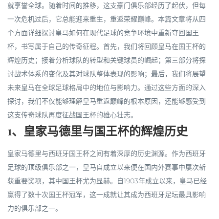
就享誉全球。随着时间的推移，这支豪门俱乐部经历了起伏，但每
一次危机过后，它总能迎来重生，重返荣耀巅峰。本篇文章将从四
个方面详细探讨皇马如何在现代足球的竞争环境中重新夺回国王
杯，书写属于自己的传奇征程。首先，我们将回顾皇马在国王杯的
辉煌历史；接着分析球队的转型和关键球员的崛起；第三部分将探
讨战术体系的变化及其对球队整体表现的影响；最后，我们将展望
未来皇马在全球足球格局中的地位与影响力。通过这些方面的深入
探讨，我们不仅能够理解皇马重返巅峰的根本原因，还能够感受到
这支传奇球队再度征战国王杯的雄心壮志。
1、皇家马德里与国王杯的辉煌历史
皇家马德里与西班牙国王杯之间有着深厚的历史渊源。作为西班牙
足球的顶级俱乐部之一，皇马自成立以来便在国内外赛事中屡次斩
获重要奖项，其中国王杯尤为显赫。自1903年成立以来，皇马已经
赢得了数十次国王杯冠军，这一成就让其成为西班牙足坛最具影响
力的俱乐部之一。