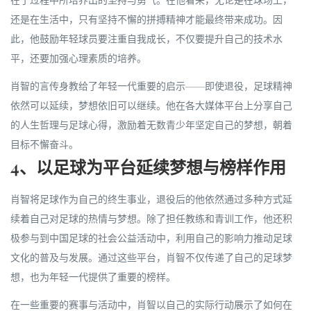
在于过程中所培养出的坚持与勇气。在他看来，无论是在球场上，
还是在生活中，只有坚持不懈的拼搏精神才能最终带来成功。因
此，他鼓励年轻球员要注重自我成长，不仅要提升自己的技术水
平，还要加强心理素质的培养。
肖智的言传身教给了年轻一代重要的启示——即使退役，足球精神
依然可以延续，梦想依旧可以继续。他在各大媒体平台上分享自己
的人生哲理与足球心得，激励着无数青少年坚定自己的梦想，朝着
目标不懈奋斗。
4、以足球为平台延续梦想与榜样作用
肖智将足球作为自己的终生事业，退役后的他依然通过多种方式延
续着自己对足球的热情与梦想。除了担任教练和青训工作，他还积
极参与到中国足球的社会公益活动中，利用自己的影响力推动足球
文化的普及与发展。通过这些平台，肖智不仅传递了自己的足球梦
想，也为年轻一代提供了重要的榜样。
在一些重要的赛事与活动中，肖智以自己的实际行动展示了如何在