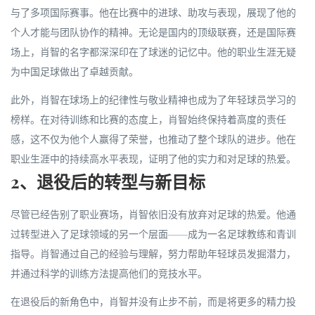
与了多项国际赛事。他在比赛中的进球、助攻与表现，展现了他的
个人才能与团队协作的精神。无论是国内的顶级联赛，还是国际赛
场上，肖智的名字都深深印在了球迷的记忆中。他的职业生涯无疑
为中国足球做出了卓越贡献。
此外，肖智在球场上的纪律性与敬业精神也成为了年轻球员学习的
榜样。在对待训练和比赛的态度上，肖智始终保持着高度的责任
感，这不仅为他个人赢得了荣誉，也推动了整个球队的进步。他在
职业生涯中的持续高水平表现，证明了他的实力和对足球的热爱。
2、退役后的转型与新目标
尽管已经告别了职业赛场，肖智依旧没有放弃对足球的热爱。他通
过转型进入了足球领域的另一个层面——成为一名足球教练和青训
指导。肖智通过自己的经验与理解，努力帮助年轻球员发掘潜力，
并通过科学的训练方法提高他们的竞技水平。
在退役后的新角色中，肖智并没有止步不前，而是将更多的精力投