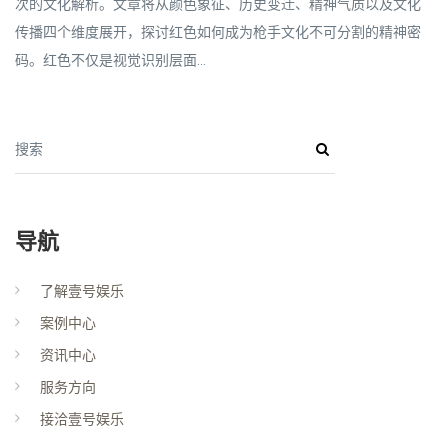
次的文化解析。文章将从颜色象征、历史变迁、精神气质以及文化
传播四个维度展开，探讨红色如何成为枪手文化不可分割的精神密
码。红色不仅是视觉识别层面...
搜索
导航
了解壹号娱乐
案例中心
资讯中心
服务方向
接洽壹号娱乐