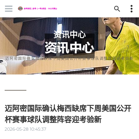
资讯中心
首页
资讯中心
迈阿密国际确认梅西缺席下周美国公开杯赛事球队调整阵容迎考验新
迈阿密国际确认梅西缺席下周美国公开
杯赛事球队调整阵容迎考验新
2026-05-28 10:45:37