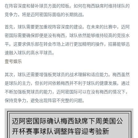
在阵容深度和替补球员方面的短板。如何在梅西缺席时维持球队的
竞争力，将是迈阿密国际面临的长期挑战。
首先，球队需要更加重视阵容深度的建设。在未来的比赛中，迈阿
密国际需要确保即便是没有梅西，球队依然能够维持较高的竞技水
平。这要求俱乐部在转会市场上进行更加精明的操作，招募能够迅
速融入球队的高水平球员。
壹号娱乐
其次，球队还需要增强板凳球员的战术理解和适应能力。梅西虽然
是球队的主力，但长时间依赖梅西并不利于球队的健康发展。通过
不断加强板凳球员的能力，迈阿密国际可以在没有梅西的情况下，
保持竞争力，避免出现阵容不完整的问题。