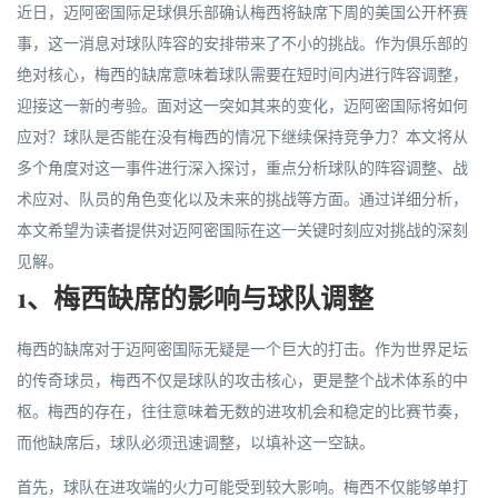
近日，迈阿密国际足球俱乐部确认梅西将缺席下周的美国公开杯赛
事，这一消息对球队阵容的安排带来了不小的挑战。作为俱乐部的
绝对核心，梅西的缺席意味着球队需要在短时间内进行阵容调整，
迎接这一新的考验。面对这一突如其来的变化，迈阿密国际将如何
应对？球队是否能在没有梅西的情况下继续保持竞争力？本文将从
多个角度对这一事件进行深入探讨，重点分析球队的阵容调整、战
术应对、队员的角色变化以及未来的挑战等方面。通过详细分析，
本文希望为读者提供对迈阿密国际在这一关键时刻应对挑战的深刻
见解。
1、梅西缺席的影响与球队调整
梅西的缺席对于迈阿密国际无疑是一个巨大的打击。作为世界足坛
的传奇球员，梅西不仅是球队的攻击核心，更是整个战术体系的中
枢。梅西的存在，往往意味着无数的进攻机会和稳定的比赛节奏，
而他缺席后，球队必须迅速调整，以填补这一空缺。
首先，球队在进攻端的火力可能受到较大影响。梅西不仅能够单打