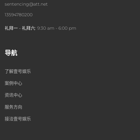
sentencing@att.net
13594780200
礼拜一 - 礼拜六:
9:30 am - 6:00 pm
导航
了解壹号娱乐
案例中心
资讯中心
服务方向
接洽壹号娱乐