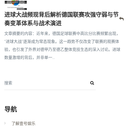
进球大战频现背后解析德国联赛攻强守弱与节
奏变革体系与战术演进
文章摘要的内容：近年来，德国足球联赛中高比分比赛频繁出现，
“进球大战”逐渐成为常态现象。这一趋势不仅改变了联赛的观赛体
验，也引发了外界对德甲乃至德乙整体竞技生态的深入讨论。进球
数量激增的背后，并非单一...
搜索
导航
了解壹号娱乐