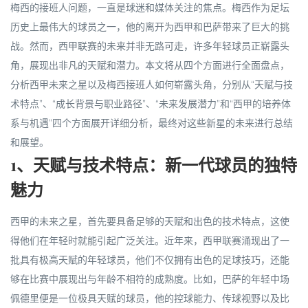
梅西的接班人问题，一直是球迷和媒体关注的焦点。梅西作为足坛
历史上最伟大的球员之一，他的离开为西甲和巴萨带来了巨大的挑
战。然而，西甲联赛的未来并非无路可走，许多年轻球员正崭露头
角，展现出非凡的天赋和潜力。本文将从四个方面进行全面盘点，
分析西甲未来之星以及梅西接班人如何崭露头角，分别从“天赋与技
术特点”、“成长背景与职业路径”、“未来发展潜力”和“西甲的培养体
系与机遇”四个方面展开详细分析，最终对这些新星的未来进行总结
和展望。
1、天赋与技术特点：新一代球员的独特
魅力
西甲的未来之星，首先要具备足够的天赋和出色的技术特点，这使
得他们在年轻时就能引起广泛关注。近年来，西甲联赛涌现出了一
批具有极高天赋的年轻球员，他们不仅拥有出色的足球技巧，还能
够在比赛中展现出与年龄不相符的成熟度。比如，巴萨的年轻中场
佩德里便是一位极具天赋的球员，他的控球能力、传球视野以及比