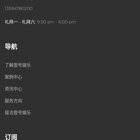
13594780200
礼拜一 - 礼拜六:
9:30 am - 6:00 pm
导航
了解壹号娱乐
案例中心
资讯中心
服务方向
接洽壹号娱乐
订阅