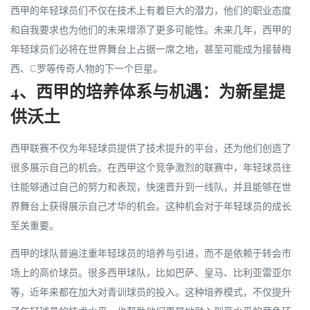
西甲的年轻球员们不仅在技术上有着巨大的潜力，他们的职业态度
和自我要求也为他们的未来增添了更多可能性。未来几年，西甲的
年轻球员们必将在世界舞台上占据一席之地，甚至可能成为接替梅
西、C罗等传奇人物的下一个巨星。
4、西甲的培养体系与机遇：为新星提
供沃土
西甲联赛不仅为年轻球员提供了技术提升的平台，还为他们创造了
很多展示自己的机会。在西甲这个竞争激烈的联赛中，年轻球员往
往能够通过自己的努力和表现，快速晋升到一线队，并且能够在世
界舞台上获得展示自己才华的机会。这种机会对于年轻球员的成长
至关重要。
西甲的球队普遍注重年轻球员的培养与引进，而不是依赖于转会市
场上的高价球员。很多西甲球队，比如巴萨、皇马、比利亚雷亚尔
等，近年来都在加大对青训球员的投入。这种培养模式，不仅提升