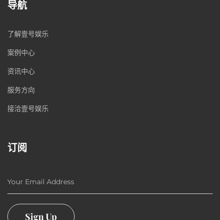
导航
了解壹号娱乐
案例中心
资讯中心
服务方向
接洽壹号娱乐
订阅
Your Email Address
Sign Up