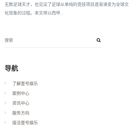
无数足球天才，也见证了足球从单纯的竞技项目逐渐演变为全球文
化现象的过程。本文将以西甲...
搜索
导航
了解壹号娱乐
案例中心
资讯中心
服务方向
接洽壹号娱乐