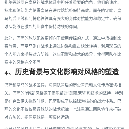
扎尔等球员在皇马的战术体系中担任着重要的角色，他们的速度、
技术和终结能力使得皇马在进攻端始终保持高效。而在防守端，皇
马的后卫线和门将也往往具有强大的身体对抗能力和稳定性，确保
球队能够在激烈的比赛中保持防线的稳固。
此外，巴萨的球队配置更倾向于使用传控的方式，通过中场控制比
赛节奏，而皇马则在战术上通过边路和反击快速转换，利用球员的
个人能力来撕裂对方防线。这些配置和战术的差异，使得两队在比
赛中的风格完全不同。
4、历史背景与文化影响对风格的塑造
巴萨和皇马的战术差异，与两队背后的历史背景和文化传承密切相
关。巴萨的“传控”风格源于俱乐部对“美丽足球”和技术的坚持，特别
是在克鲁伊夫执教时期，巴萨形成了以控球为核心的战术体系。巴
萨的文化不仅仅强调球队的战术纪律，也注重通过团队协作来打破
对方防线，提倡足球是一项集体运动。
而皇马的风格则深受西班牙传统的“激情足球”影响。皇马的文化注重