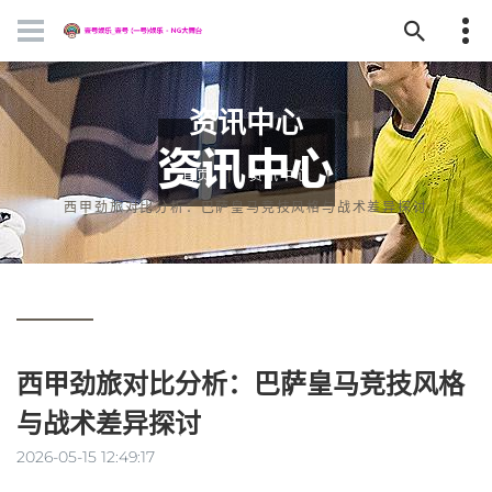
资讯中心
首页
资讯中心
西甲劲旅对比分析：巴萨皇马竞技风格与战术差异探讨
西甲劲旅对比分析：巴萨皇马竞技风格
与战术差异探讨
2026-05-15 12:49:17