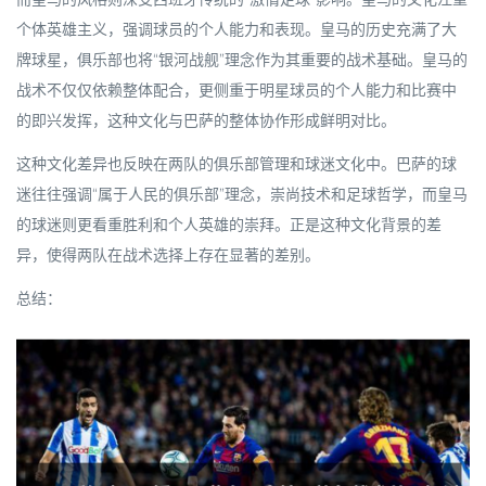
个体英雄主义，强调球员的个人能力和表现。皇马的历史充满了大
牌球星，俱乐部也将“银河战舰”理念作为其重要的战术基础。皇马的
战术不仅仅依赖整体配合，更侧重于明星球员的个人能力和比赛中
的即兴发挥，这种文化与巴萨的整体协作形成鲜明对比。
这种文化差异也反映在两队的俱乐部管理和球迷文化中。巴萨的球
迷往往强调“属于人民的俱乐部”理念，崇尚技术和足球哲学，而皇马
的球迷则更看重胜利和个人英雄的崇拜。正是这种文化背景的差
异，使得两队在战术选择上存在显著的差别。
总结：