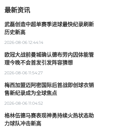
最新资讯
武磊创造中超单赛季进球最快纪录刷新
历史新高
2026-08-06 12:44:14
欧冠大战前曼城确认德布劳内因体能管
理今晚不会首发引发阵容猜想
2026-08-06 11:54:27
梅西加盟迈阿密国际后首战即创球衣销
售新纪录成为全球焦点
2026-08-06 11:04:52
格林伍德马赛表现神勇持续火热状态助
力球队冲击新高