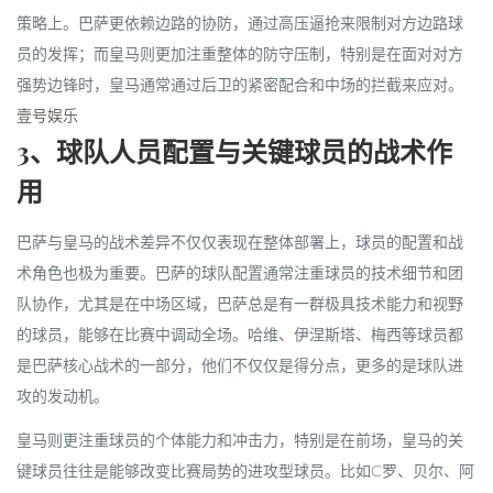
策略上。巴萨更依赖边路的协防，通过高压逼抢来限制对方边路球
员的发挥；而皇马则更加注重整体的防守压制，特别是在面对对方
强势边锋时，皇马通常通过后卫的紧密配合和中场的拦截来应对。
壹号娱乐
3、球队人员配置与关键球员的战术作
用
巴萨与皇马的战术差异不仅仅表现在整体部署上，球员的配置和战
术角色也极为重要。巴萨的球队配置通常注重球员的技术细节和团
队协作，尤其是在中场区域，巴萨总是有一群极具技术能力和视野
的球员，能够在比赛中调动全场。哈维、伊涅斯塔、梅西等球员都
是巴萨核心战术的一部分，他们不仅仅是得分点，更多的是球队进
攻的发动机。
皇马则更注重球员的个体能力和冲击力，特别是在前场，皇马的关
键球员往往是能够改变比赛局势的进攻型球员。比如C罗、贝尔、阿