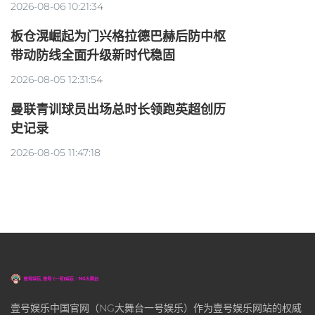
2026-08-06 10:21:34
板仓滉崛起为门兴格拉德巴赫后防中枢
带动防线全面升级新时代稳固
2026-08-05 12:31:54
曼联青训球员出场总时长领跑英超创历
史记录
2026-08-05 11:47:18
壹号娱乐中国官网（NG大舞台一号娱乐）作为壹号娱乐网站的权威