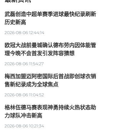
武磊创造中超单赛季进球最快纪录刷新
历史新高
2026-08-06 12:44:14
欧冠大战前曼城确认德布劳内因体能管
理今晚不会首发引发阵容猜想
2026-08-06 11:54:27
梅西加盟迈阿密国际后首战即创球衣销
售新纪录成为全球焦点
2026-08-06 11:04:52
格林伍德马赛表现神勇持续火热状态助
力球队冲击新高
2026-08-06 10:21:34