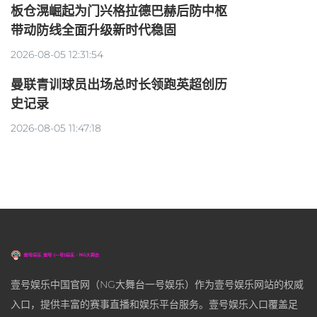
板仓滉崛起为门兴格拉德巴赫后防中枢
带动防线全面升级新时代稳固
2026-08-05 12:31:54
曼联青训球员出场总时长领跑英超创历
史记录
2026-08-05 11:47:18
壹号娱乐中国官网（NG大舞台一号娱乐）作为壹号娱乐网站的权威
入口，提供丰富的赛事直播和娱乐平台服务。壹号娱乐入口覆盖足