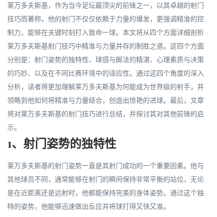
莱万多夫斯基，作为当今足坛最顶尖的前锋之一，以其卓越的射门
技巧而著称。他的射门不仅仅依赖于力量的爆发，更强调精准的控
制力，能够在关键时刻打入致命一球。本文将从四个方面详细剖析
莱万多夫斯基射门技巧中精准与力量并存的制胜之道。这四个方面
分别是：射门姿势的独特性、球感与脚法的精湛、心理素质与决策
的巧妙、以及在不同比赛环境中的适应性。通过这四个角度的深入
分析，读者将更加理解莱万多夫斯基为何能成为世界级的射手，并
领略到他如何将精准与力量结合，创造出惊艳的进球。最后，文章
将对莱万多夫斯基的射门技巧进行总结，并探讨其对其他前锋的启
示。
1、射门姿势的独特性
莱万多夫斯基的射门姿势一直是其射门成功的一个重要因素。他与
其他球员不同，通常能够在射门的瞬间保持非常平衡的站位，无论
是在近距离还是远射时，他都能保持完美的身体姿势。通过这个独
特的姿势，他能够迅速做出反应并将球打得又快又准。