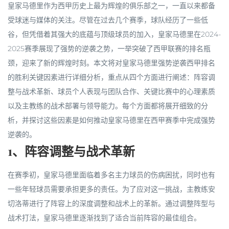
皇家马德里作为西甲历史上最为辉煌的俱乐部之一，一直以来都备
受球迷与媒体的关注。尽管在过去几个赛季，球队经历了一些低
谷，但凭借着其强大的底蕴与顶级球员的加入，皇家马德里在2024-
2025赛季展现了强势的逆袭之势，一举突破了西甲联赛的排名瓶
颈，迎来了新的辉煌时刻。本文将对皇家马德里强势逆袭西甲排名
的胜利关键因素进行详细分析，重点从四个方面进行阐述：阵容调
整与战术革新、球员个人表现与团队合作、关键比赛中的心理素质
以及主教练的战术部署与领导能力。每个方面都将展开细致的分
析，并探讨这些因素是如何推动皇家马德里在西甲赛季中完成强势
逆袭的。
1、阵容调整与战术革新
在赛季初，皇家马德里面临着多名主力球员的伤病困扰，同时也有
一些年轻球员需要承担更多的责任。为了应对这一挑战，主教练安
切洛蒂进行了阵容上的深度调整和战术上的革新。通过调整阵型与
战术打法，皇家马德里逐渐找到了适合当前阵容的最佳组合。