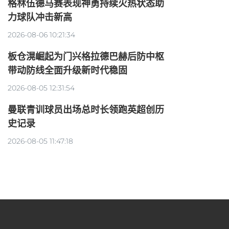
格林伍德马赛表现神勇持续火热状态助
力球队冲击新高
2026-08-06 10:21:34
板仓滉崛起为门兴格拉德巴赫后防中枢
带动防线全面升级新时代稳固
2026-08-05 12:31:54
曼联青训球员出场总时长领跑英超创历
史记录
2026-08-05 11:47:18