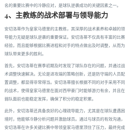
名的重要比赛中的冷静应对，是球队逆袭成功的关键因素之一。
4、主教练的战术部署与领导能力
安切洛蒂作为皇家马德里的主教练，其深厚的战术素养和卓越的领
导能力无疑是球队逆袭的重要保证。安切洛蒂不仅具有丰富的比赛
经验，而且能够根据比赛进程和对手的特点做出及时调整，从而为
球队带来更多的胜利。
首先，安切洛蒂在赛季初期及时发现了球队存在的问题，并通过战
术调整快速解决。无论是进攻端的策略创新，还是防守端的人员配
置调整，都显得非常得当。安切洛蒂擅长根据不同的对手采用不同
的战术，使得皇家马德里在面对西甲豪门时能够游刃有余，并且在
弱队面前也能稳定发挥，确保了积分的稳定积累。
此外，安切洛蒂还具备良好的心理疏导能力，尤其是在球队遭遇困
境时，他能够冷静分析问题并激励球员。通过与球员的有效沟通，
安切洛蒂在许多关键比赛中带领皇家马德里顶住了压力，最终完成