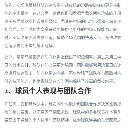
首先，安切洛蒂将球队的进攻重心从传统的边路突破转向更具控制
性的中场掌控。在这方面，维尼修斯和罗德里戈这两名边锋的作用
逐渐被后腰球员的调度所替代，尤其是中场的巴尔韦德和卡马文加
的合作，他们成功为皇家马德里提供了更多的中场支配能力。同
时，安切洛蒂强调高位压迫，借助全场范围的快速反击，在进攻端
创造了更为丰富的战术选择。
此外，皇家马德里还在防守体系上做出了积极调整。通过采用三中
卫的战术安排，球队在防守端更为稳固，同时能够利用边翼卫的速
度进行快速反击。防守体系的完善，不仅增强了球队在与强敌对抗
时的抗压能力，也使得球队在长时间内保持了较高的竞技水平。
2、球员个人表现与团队合作
在任何一支顶级球队中，球员的个人能力和团队合作是决定比赛成
败的核心要素。对于皇家马德里来说，球队中的多名球员在本赛季
展现出了卓越的个人技术与团队精神，成为球队逆袭的关键因素之
一。