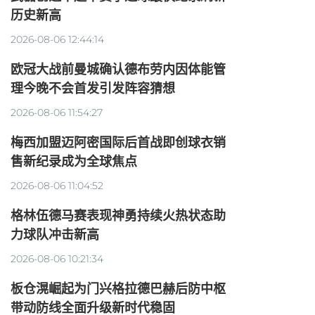
历史新高
2026-08-06 12:44:14
欧冠大战前曼城确认德布劳内因体能管
理今晚不会首发引发阵容猜想
2026-08-06 11:54:27
梅西加盟迈阿密国际后首战即创球衣销
售新纪录成为全球焦点
2026-08-06 11:04:52
格林伍德马赛表现神勇持续火热状态助
力球队冲击新高
2026-08-06 10:21:34
板仓滉崛起为门兴格拉德巴赫后防中枢
带动防线全面升级新时代稳固