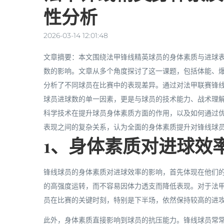
性分析
2026-03-14 12:01:48
文章摘要：本文围绕法甲锋线精英球员的身体素质与进球
数的影响。文章从多个角度探讨了这一课题，包括体能、
分析了不同球员在比赛中的表现差异。通过对法甲联赛锋
球员进球数的单一因素，更是与球员的技术能力、战术理
科学技术在提升球员身体素质方面的作用，以及如何通过
表现之间的复杂关系，认为全面的身体素质提升对锋线球
1、身体素质对进球效
锋线球员的身体素质对进球效率的影响，首先体现在他们
的高强度运转，而不容易因体力透支而降低表现。对于法
员在比赛的关键时刻，特别是下半场，依然保持较高的进
此外，身体素质直接影响到球员的抗压能力。锋线球员常