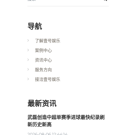
导航
了解壹号娱乐
案例中心
资讯中心
服务方向
接洽壹号娱乐
最新资讯
武磊创造中超单赛季进球最快纪录刷
新历史新高
2026-08-06 12:44:14