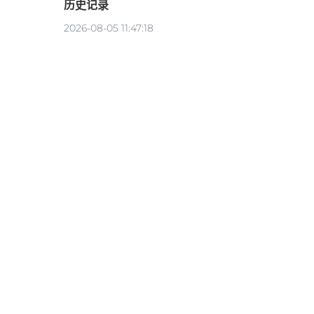
历史记录
2026-08-05 11:47:18