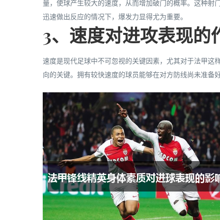
量，使球产生较大的速度，从而增加破门的概率。这种射
迅速做出反应的情况下，爆发力显得尤为重要。
3、速度对进攻表现的
速度是现代足球中不可忽视的关键因素，尤其对于法甲这
向的关键。拥有较快速度的球员能够在对方防线尚未准备