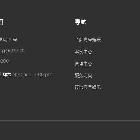
们
导航
岛161号
了解壹号娱乐
ing@att.net
案例中心
0200
资讯中心
礼拜六:
9:30 am - 6:00 pm
服务方向
接洽壹号娱乐