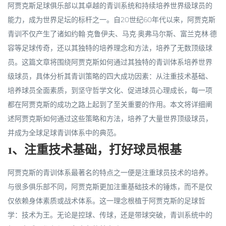
阿贾克斯足球俱乐部以其卓越的青训系统和持续培养世界级球员的
能力，成为世界足坛的标杆之一。自20世纪60年代以来，阿贾克斯
青训不仅产生了诸如约翰·克鲁伊夫、马克·奥弗马尔斯、富兰克林·德
容等足球传奇，还以其独特的培养理念和方法，培养了无数顶级球
员。这篇文章将围绕阿贾克斯如何通过其独特的青训体系培养世界
级球员，具体分析其青训策略的四大成功因素：从注重技术基础、
培养球员全面素质，到坚守哲学文化、促进球员心理成长，每一项
都在阿贾克斯的成功之路上起到了至关重要的作用。本文将详细阐
述阿贾克斯如何通过这些策略和方法，培养了大量世界顶级球员，
并成为全球足球青训体系中的典范。
1、注重技术基础，打好球员根基
阿贾克斯的青训体系最著名的特点之一便是注重球员技术的培养。
与很多俱乐部不同，阿贾克斯更加注重基础技术的锤炼，而不是仅
仅依赖身体素质或战术体系。这一理念根植于阿贾克斯的足球哲
学：技术为王。无论是控球、传球，还是带球突破，青训系统中的