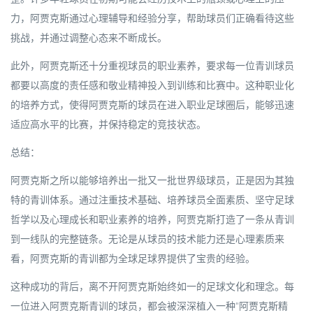
力，阿贾克斯通过心理辅导和经验分享，帮助球员们正确看待这些
挑战，并通过调整心态来不断成长。
此外，阿贾克斯还十分重视球员的职业素养，要求每一位青训球员
都要以高度的责任感和敬业精神投入到训练和比赛中。这种职业化
的培养方式，使得阿贾克斯的球员在进入职业足球圈后，能够迅速
适应高水平的比赛，并保持稳定的竞技状态。
总结：
阿贾克斯之所以能够培养出一批又一批世界级球员，正是因为其独
特的青训体系。通过注重技术基础、培养球员全面素质、坚守足球
哲学以及心理成长和职业素养的培养，阿贾克斯打造了一条从青训
到一线队的完整链条。无论是从球员的技术能力还是心理素质来
看，阿贾克斯的青训都为全球足球界提供了宝贵的经验。
这种成功的背后，离不开阿贾克斯始终如一的足球文化和理念。每
一位进入阿贾克斯青训的球员，都会被深深植入一种“阿贾克斯精