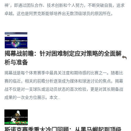
神”，即通过团队合作、技术创新和个人努力，不断突破自我，追求
卓越。这也是阿贾克斯能够培养出无数顶级球员的原因所在。
揭幕战前瞻：针对困难制定应对策略的全面解
析与准备
揭幕战是每个体育赛季中最具关注度和期待感的比赛之一。随着比
赛的临近，相关的前瞻分析逐渐成为媒体和球迷讨论的焦点。揭幕
战不仅是对一支球队或运动员状态的首次检验，更是对其长期备战
成果的一次全方位展示。本文...
斯诺克赛季重大冷门回顾：从黑马崛起到顶级