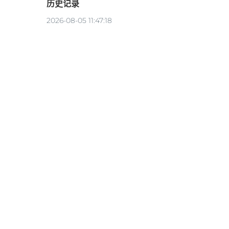
历史记录
2026-08-05 11:47:18