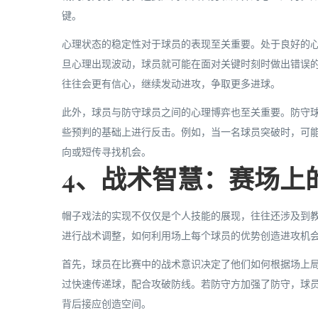
键。
心理状态的稳定性对于球员的表现至关重要。处于良好的
旦心理出现波动，球员就可能在面对关键时刻时做出错误
往往会更有信心，继续发动进攻，争取更多进球。
此外，球员与防守球员之间的心理博弈也至关重要。防守
些预判的基础上进行反击。例如，当一名球员突破时，可
向或短传寻找机会。
4、战术智慧：赛场上
帽子戏法的实现不仅仅是个人技能的展现，往往还涉及到
进行战术调整，如何利用场上每个球员的优势创造进攻机
首先，球员在比赛中的战术意识决定了他们如何根据场上
过快速传递球，配合攻破防线。若防守方加强了防守，球
背后接应创造空间。