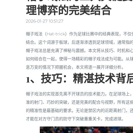
理博弈的完美结合
2026-01-27 10:51:27
帽子戏法（Hat-trick）作为足球比赛中的经典表现
结合。这个词源于板球，后逐渐渗透到足球领域，通常指
帽子戏法总是充满了神秘与震撼。本文将从技巧、时机和
如何结合在一起，使得一场精彩的帽子戏法成为可能。从
息万变的情况下把握机会，本文将逐一展开详细分析。
1、技巧：精湛技术背
帽子戏法的实现首先离不开球员的技术能力。在足球场上
准的射门、巧妙的突破，还是完美的配合与视野，所有这
的精准性是最基础的要求。无论是禁区内的近距离射门，
才能在对方守门员的防守下突破重重关卡，完成进球。