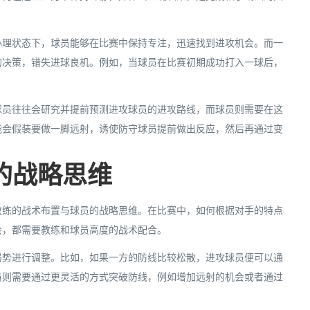
心理状态下，球员能够在比赛中保持专注，迅速找到进攻机会。而一
的决策，错失进球良机。例如，当球员在比赛初期成功打入一球后，
球员往往会研究并提前预测进攻球员的进攻路线，而球员则需要在这
能会假装要做一脚远射，诱使防守球员提前做出反应，然后再通过变
的战略思维
教练的战术布置与球员的战略思维。在比赛中，如何根据对手的特点
会，都需要教练和球员高度的战术配合。
局势进行调整。比如，如果一方的防线比较松散，进攻球员便可以通
员则需要通过更灵活的方式突破防线，例如增加远射的机会或者通过