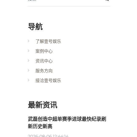
导航
了解壹号娱乐
案例中心
资讯中心
服务方向
接洽壹号娱乐
最新资讯
武磊创造中超单赛季进球最快纪录刷
新历史新高
2026-08-06 12:44:14