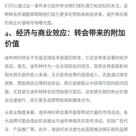
们可以通过这一事件来引起外界对他们球队潜力和目标的关注。这
种转会热潮能够帮助他们吸引更多的赞助商和投资者，提升俱乐部
的商业价值和市场曝光度。
4、经济与商业效应：转会带来的附加
价值
迪布林的转会不仅是足球技术层面的转变，它还会带来显著的经济
效应。首先，迪布林作为一位全球知名的球员，其转会将直接影响
相关俱乐部的收入来源。无论是转会费的直接收入，还是通过球衣
销售、赞助商协议等附加收益，俱乐部都能从中获得可观的经济回
报。尤其是在迪布林转会到顶级俱乐部后，这些俱乐部的商业价值
会迅速提升，吸引更多品牌赞助商和媒体合作。
从商业角度来看，迪布林的转会事件能够带动大量的市场活动。各
大品牌可能会借此机会推出与迪布林相关的宣传活动，包括广告代
言、产品推广等。此外，球迷的关注度也会直接推动俱乐部的品牌