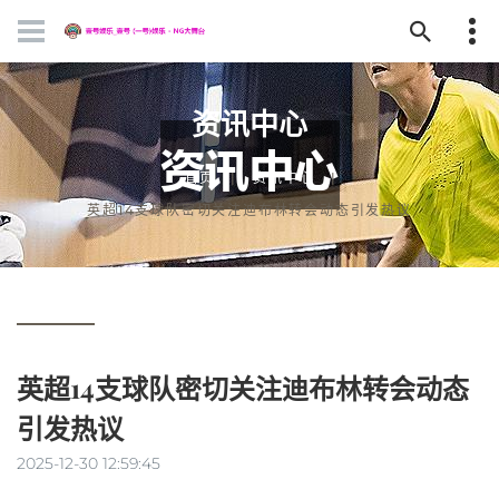
资讯中心
首页
资讯中心
英超14支球队密切关注迪布林转会动态引发热议
英超14支球队密切关注迪布林转会动态
引发热议
2025-12-30 12:59:45