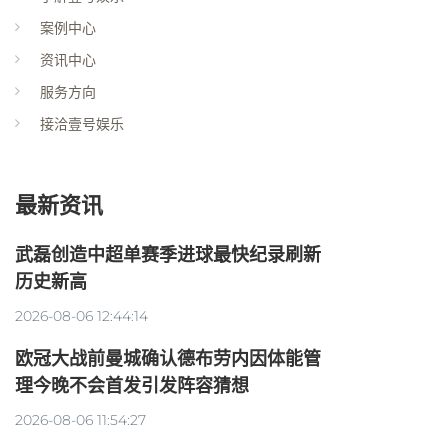
案例中心
资讯中心
服务方向
接洽壹号娱乐
最新资讯
武磊创造中超单赛季进球最快纪录刷新
历史新高
2026-08-06 12:44:14
欧冠大战前曼城确认德布劳内因体能管
理今晚不会首发引发阵容猜想
2026-08-06 11:54:27