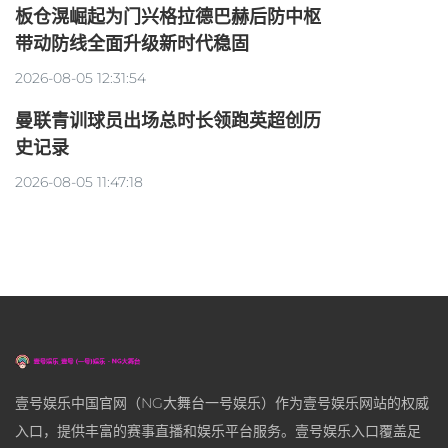
板仓滉崛起为门兴格拉德巴赫后防中枢
带动防线全面升级新时代稳固
2026-08-05 12:31:54
曼联青训球员出场总时长领跑英超创历
史记录
2026-08-05 11:47:18
壹号娱乐中国官网（NG大舞台一号娱乐）作为壹号娱乐网站的权威
入口，提供丰富的赛事直播和娱乐平台服务。壹号娱乐入口覆盖足