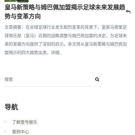
皇马新策略与姆巴佩加盟揭示足球未来发展趋
势与变革方向
文章摘要：在全球足球行业发生剧烈变革的背景下，皇家马德里足
球俱乐部（皇马）近期的战略调整与姆巴佩加盟的决定，为足球未
来的发展方向提供了深刻的启示。本文将从皇马新策略与姆巴佩加
盟揭示的四大趋势出发，详细...
搜索
导航
了解壹号娱乐
案例中心