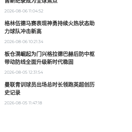
售新纪录成为全球焦点
2026-08-06 11:04:52
格林伍德马赛表现神勇持续火热状态助
力球队冲击新高
2026-08-06 10:21:34
板仓滉崛起为门兴格拉德巴赫后防中枢
带动防线全面升级新时代稳固
2026-08-05 12:31:54
曼联青训球员出场总时长领跑英超创历
史记录
2026-08-05 11:47:18