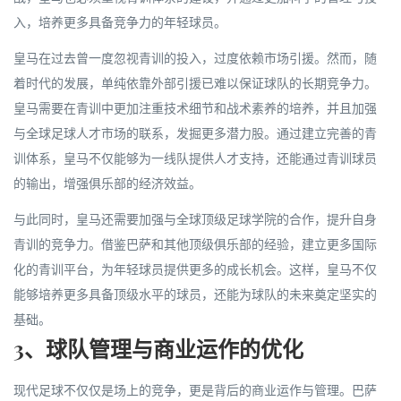
入，培养更多具备竞争力的年轻球员。
皇马在过去曾一度忽视青训的投入，过度依赖市场引援。然而，随
着时代的发展，单纯依靠外部引援已难以保证球队的长期竞争力。
皇马需要在青训中更加注重技术细节和战术素养的培养，并且加强
与全球足球人才市场的联系，发掘更多潜力股。通过建立完善的青
训体系，皇马不仅能够为一线队提供人才支持，还能通过青训球员
的输出，增强俱乐部的经济效益。
与此同时，皇马还需要加强与全球顶级足球学院的合作，提升自身
青训的竞争力。借鉴巴萨和其他顶级俱乐部的经验，建立更多国际
化的青训平台，为年轻球员提供更多的成长机会。这样，皇马不仅
能够培养更多具备顶级水平的球员，还能为球队的未来奠定坚实的
基础。
3、球队管理与商业运作的优化
现代足球不仅仅是场上的竞争，更是背后的商业运作与管理。巴萨