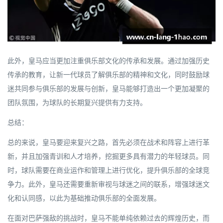
此外，皇马应当更加注重俱乐部文化的传承和发展。通过加强历史
传承的教育，让新一代球员了解俱乐部的精神和文化，同时鼓励球
迷共同参与俱乐部的发展与创新，皇马能够打造出一个更加凝聚的
团队氛围，为球队的长期复兴提供有力支持。
总结：
总的来说，皇马要迎来复兴之路，首先必须在战术和阵容上进行革
新，并且加强青训和人才培养，挖掘更多具有潜力的年轻球员。同
时，球队需要在商业运作和管理上进行优化，提升俱乐部的全球竞
争力。此外，皇马还需要重新审视与球迷之间的联系，增强球迷文
化和认同感，以此为基础推动俱乐部的全面发展。
在面对巴萨强敌的挑战时，皇马不能单纯依赖过去的辉煌历史，而