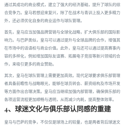
通过其成功的商业模式，建立了强大的经济基础，提升了球队的综
合竞争力。皇马若想迎来复兴，除了在战术与青训上投入更多精力
外，还必须优化自身的商业运作与球队管理。
首先，皇马应当加强品牌营销与全球化战略，扩大俱乐部的国际影
响力。与巴萨类似，皇马可以通过提升与全球品牌的合作，增强其
在市场中的话语权与商业价值。此外，皇马还可以通过提高赛事内
容的多样化，例如增加国际友谊赛、拓展电子竞技等新兴领域的合
作，来吸引更多的商业赞助。
其次，皇马在球队管理上需要更加高效。现代足球要求俱乐部管理
者具备前瞻性与战略眼光，能够在球员转会、薪资结构及市场开发
等方面作出合理决策。皇马应当继续加强内部管理，确保俱乐部的
各项运营流程更加顺畅与透明，从而减少内耗，提高整体效率。
4、球迷文化与俱乐部认同感的重建
皇马与巴萨的竞争，不仅仅是球场上的较量，也是两者背后球迷文