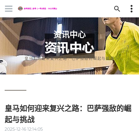
资讯中心
首页
资讯中心
皇马如何迎来复兴之路：巴萨强敌的崛起与挑战
皇马如何迎来复兴之路：巴萨强敌的崛
起与挑战
2025-12-16 12:14:05