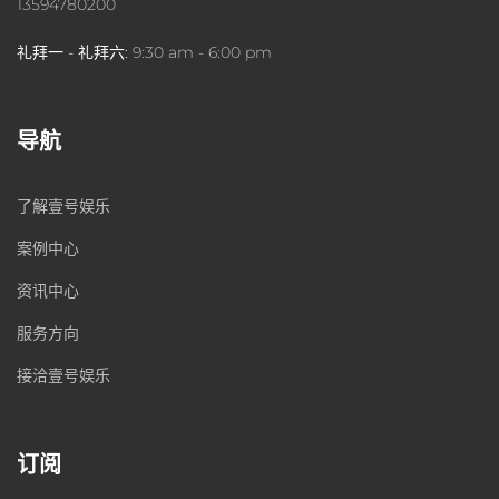
13594780200
礼拜一 - 礼拜六:
9:30 am - 6:00 pm
导航
了解壹号娱乐
案例中心
资讯中心
服务方向
接洽壹号娱乐
订阅