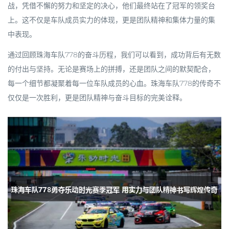
战，凭借不懈的努力和坚定的决心，他们最终站在了冠军的领奖台
上。这不仅是车队成员实力的体现，更是团队精神和集体力量的集
中表现。
通过回顾珠海车队778的奋斗历程，我们可以看到，成功背后有无数
的付出与坚持。无论是赛场上的拼搏，还是团队之间的默契配合，
每一个细节都凝聚着每一位车队成员的心血。珠海车队778的传奇不
仅仅是一次胜利，更是团队精神与奋斗目标的完美诠释。