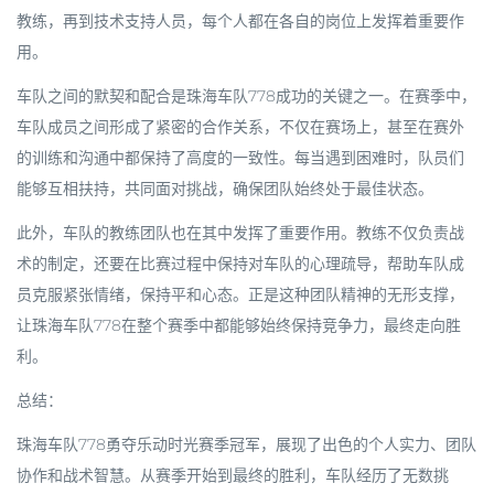
教练，再到技术支持人员，每个人都在各自的岗位上发挥着重要作
用。
车队之间的默契和配合是珠海车队778成功的关键之一。在赛季中，
车队成员之间形成了紧密的合作关系，不仅在赛场上，甚至在赛外
的训练和沟通中都保持了高度的一致性。每当遇到困难时，队员们
能够互相扶持，共同面对挑战，确保团队始终处于最佳状态。
此外，车队的教练团队也在其中发挥了重要作用。教练不仅负责战
术的制定，还要在比赛过程中保持对车队的心理疏导，帮助车队成
员克服紧张情绪，保持平和心态。正是这种团队精神的无形支撑，
让珠海车队778在整个赛季中都能够始终保持竞争力，最终走向胜
利。
总结：
珠海车队778勇夺乐动时光赛季冠军，展现了出色的个人实力、团队
协作和战术智慧。从赛季开始到最终的胜利，车队经历了无数挑