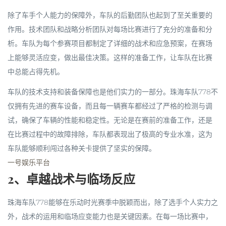
除了车手个人能力的保障外，车队的后勤团队也起到了至关重要的
作用。技术团队和战略分析团队对每场比赛进行了充分的准备和分
析。车队为每个参赛项目都制定了详细的战术和应急预案，在赛场
上能够灵活应变，做出最佳决策。这样的准备工作，让车队在比赛
中总能占得先机。
车队的技术支持和装备保障也是他们实力的一部分。珠海车队778不
仅拥有先进的赛车设备，而且每一辆赛车都经过了严格的检测与调
试，确保了车辆的性能和稳定性。无论是在赛前的准备工作，还是
在比赛过程中的故障排除，车队都表现出了极高的专业水准，这为
车队能够顺利闯过各种关卡提供了坚实的保障。
一号娱乐平台
2、卓越战术与临场反应
珠海车队778能够在乐动时光赛季中脱颖而出，除了选手个人实力之
外，战术的运用和临场应变能力也是关键因素。在每一场比赛中，