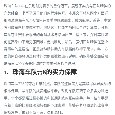
珠海车队778在乐动时光赛季的勇夺冠军，展现了实力与团队精神的
完美结合，书写了属于他们的辉煌传奇。本篇文章将从四个方面详
细阐述珠海车队778如何在赛季中脱颖而出，成为冠军。首先，本文
将回顾车队的整体实力，包括选手的能力与团队合作；其次，分析
车队在比赛中表现出的卓越战术与临场反应；接下来，探讨车队如
何在赛季中不断克服困难，走向胜利；最后，强调团队精神在整个
赛事中的重要性，正是这种精神助力车队最终取得了荣誉。每一方
面的内容都将通过具体的案例和数据进行说明，确保能够全面反映
珠海车队778勇夺乐动时光赛季冠军的全过程。
1、珠海车队778的实力保障
珠海车队778的夺冠并非偶然，车队的整体实力是其取得优异成绩的
根本保障。从车队的成员组成来看，珠海车队汇聚了众多实力派选
手，个个都是经过精心挑选和长期训练的顶尖选手。每一位车手都
有着丰富的比赛经验和较强的心理素质，能够在紧张激烈的比赛中
保持冷静，做到不急不躁，稳扎稳打。