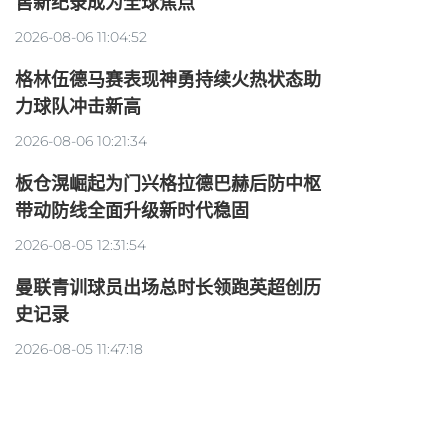
售新纪录成为全球焦点
2026-08-06 11:04:52
格林伍德马赛表现神勇持续火热状态助
力球队冲击新高
2026-08-06 10:21:34
板仓滉崛起为门兴格拉德巴赫后防中枢
带动防线全面升级新时代稳固
2026-08-05 12:31:54
曼联青训球员出场总时长领跑英超创历
史记录
2026-08-05 11:47:18