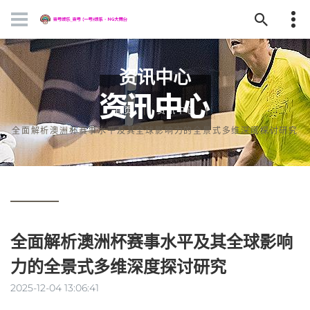
资讯中心
首页
资讯中心
全面解析澳洲杯赛事水平及其全球影响力的全景式多维深度探讨研究
全面解析澳洲杯赛事水平及其全球影响
力的全景式多维深度探讨研究
2025-12-04 13:06:41