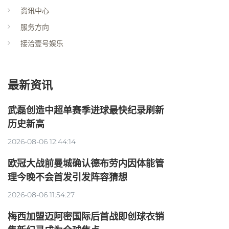
资讯中心
服务方向
接洽壹号娱乐
最新资讯
武磊创造中超单赛季进球最快纪录刷新
历史新高
2026-08-06 12:44:14
欧冠大战前曼城确认德布劳内因体能管
理今晚不会首发引发阵容猜想
2026-08-06 11:54:27
梅西加盟迈阿密国际后首战即创球衣销