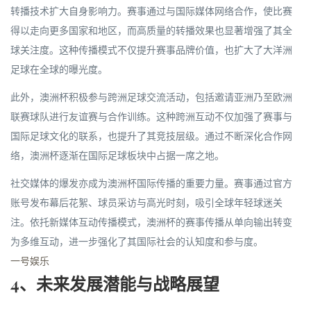
转播技术扩大自身影响力。赛事通过与国际媒体网络合作，使比赛
得以走向更多国家和地区，而高质量的转播效果也显著增强了其全
球关注度。这种传播模式不仅提升赛事品牌价值，也扩大了大洋洲
足球在全球的曝光度。
此外，澳洲杯积极参与跨洲足球交流活动，包括邀请亚洲乃至欧洲
联赛球队进行友谊赛与合作训练。这种跨洲互动不仅加强了赛事与
国际足球文化的联系，也提升了其竞技层级。通过不断深化合作网
络，澳洲杯逐渐在国际足球板块中占据一席之地。
社交媒体的爆发亦成为澳洲杯国际传播的重要力量。赛事通过官方
账号发布幕后花絮、球员采访与高光时刻，吸引全球年轻球迷关
注。依托新媒体互动传播模式，澳洲杯的赛事传播从单向输出转变
为多维互动，进一步强化了其国际社会的认知度和参与度。
一号娱乐
4、未来发展潜能与战略展望