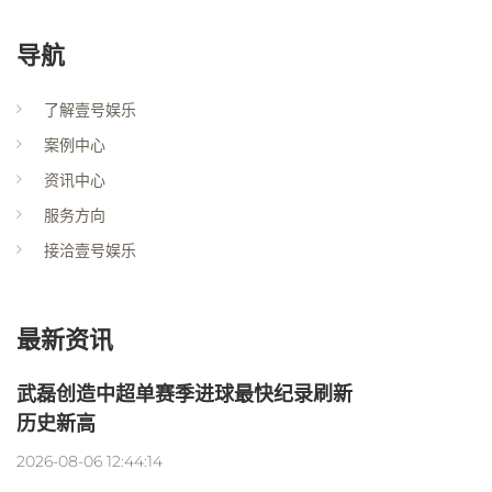
导航
了解壹号娱乐
案例中心
资讯中心
服务方向
接洽壹号娱乐
最新资讯
武磊创造中超单赛季进球最快纪录刷新
历史新高
2026-08-06 12:44:14