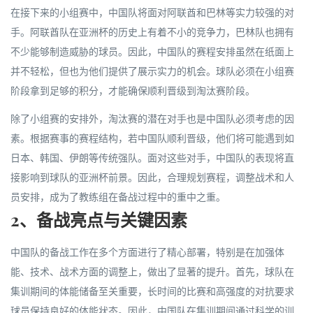
在接下来的小组赛中，中国队将面对阿联酋和巴林等实力较强的对
手。阿联酋队在亚洲杯的历史上有着不小的竞争力，巴林队也拥有
不少能够制造威胁的球员。因此，中国队的赛程安排虽然在纸面上
并不轻松，但也为他们提供了展示实力的机会。球队必须在小组赛
阶段拿到足够的积分，才能确保顺利晋级到淘汰赛阶段。
除了小组赛的安排外，淘汰赛的潜在对手也是中国队必须考虑的因
素。根据赛事的赛程结构，若中国队顺利晋级，他们将可能遇到如
日本、韩国、伊朗等传统强队。面对这些对手，中国队的表现将直
接影响到球队的亚洲杯前景。因此，合理规划赛程，调整战术和人
员安排，成为了教练组在备战过程中的重中之重。
2、备战亮点与关键因素
中国队的备战工作在多个方面进行了精心部署，特别是在加强体
能、技术、战术方面的调整上，做出了显著的提升。首先，球队在
集训期间的体能储备至关重要，长时间的比赛和高强度的对抗要求
球员保持良好的体能状态。因此，中国队在集训期间通过科学的训