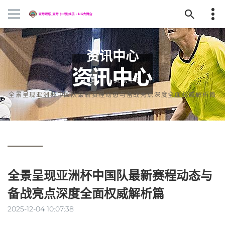
资讯中心
首页
资讯中心
全景呈现亚洲杯中国队最新赛程动态与备战亮点深度全面权威解析篇
全景呈现亚洲杯中国队最新赛程动态与
备战亮点深度全面权威解析篇
2025-12-04 10:07:38