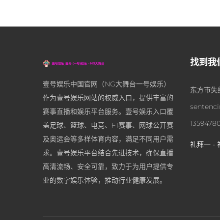
找到我
壹号娱乐中国官网（NG大舞台一号娱乐）
东方市失绸
作为壹号娱乐网站的权威入口，提供丰富的
sentenc
赛事直播和娱乐平台服务。壹号娱乐入口覆
1359478
盖足球、篮球、电竞、F1赛事、网球公开赛
及奥运会等多样体育内容，满足不同用户需
礼拜一 - 
求。壹号娱乐平台结合先进技术，确保直播
高清流畅、安全可靠，致力于为用户提供专
业的数字娱乐体验，推动行业健康发展。