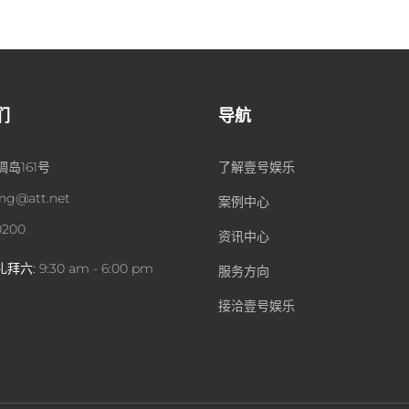
们
导航
岛161号
了解壹号娱乐
ing@att.net
案例中心
0200
资讯中心
礼拜六:
9:30 am - 6:00 pm
服务方向
接洽壹号娱乐