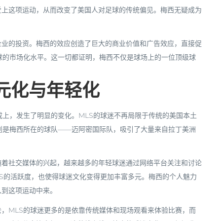
爱上这项运动，从而改变了美国人对足球的传统偏见。梅西无疑成为
企业的投资。梅西的效应创造了巨大的商业价值和广告效应，直接促
球的市场化水平。这一切都证明，梅西不仅是球场上的一位顶级球
多元化与年轻化
成上，发生了明显的变化。MLS的球迷不再局限于传统的美国本土
别是梅西所在的球队——迈阿密国际队，吸引了大量来自拉丁美洲
随着社交媒体的兴起，越来越多的年轻球迷通过网络平台关注和讨论
LS的活跃度，也使得球迷文化变得更加丰富多元。梅西的个人魅力
入到这项运动中来。
，MLS的球迷更多的是依靠传统媒体和现场观看来体验比赛，而