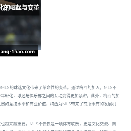
MLS的球迷文化带来了革命性的变革。通过梅西的加入，MLS不
与年轻化，球迷与俱乐部之间的互动变得更加紧密。此外，梅西的加
赛的竞技水平和商业价值，梅西为MLS带来了前所未有的发展机
也越来越重要。MLS不仅仅是一项体育联赛，更是文化交流、商