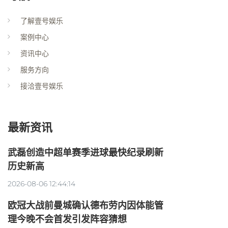
了解壹号娱乐
案例中心
资讯中心
服务方向
接洽壹号娱乐
最新资讯
武磊创造中超单赛季进球最快纪录刷新
历史新高
2026-08-06 12:44:14
欧冠大战前曼城确认德布劳内因体能管
理今晚不会首发引发阵容猜想