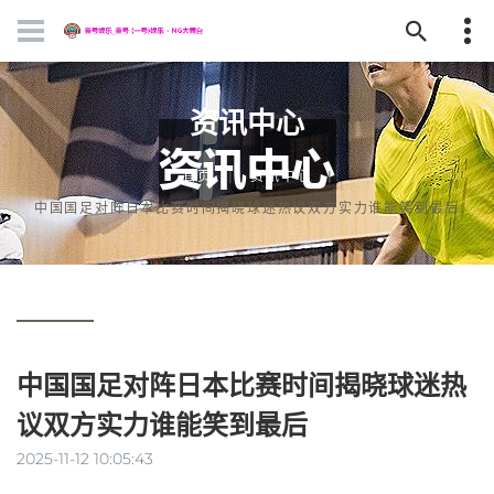
资讯中心
首页
资讯中心
中国国足对阵日本比赛时间揭晓球迷热议双方实力谁能笑到最后
中国国足对阵日本比赛时间揭晓球迷热
议双方实力谁能笑到最后
2025-11-12 10:05:43